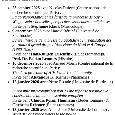
25 octobre 2025
avec Nicolas Dufetel (Centre national de la
recherche scientifique, Paris) :
La correspondance et les écrits de la princesse de Sayn-
Wittgenstein : nouvelles perspectives lisztiennes et religieuses
Invité par :
Stephanie Klauk
(Musicologie)
9 décembre 2025
avec Harold Bérubé (Université de
Sherbrooke) :
Écrire l’histoire de la presse au quotidien : l’urbanisation des
journaux à grand tirage d’Amérique du Nord et d’Europe
(1880-1930)
Invité par :
Hans-Jürgen Lüsebrink
(Études romanes)
&
Prof. Dr. Fabian Lemmes
(Histoire)
10 décembre 2025
avec Arnaud Morris (Centre national de la
recherche scientifique, Paris):
The dark proteome of HIV-1 and T-cell immunity
Invité par :
Alexandra K. Kiemer
(Pharmacie)
12 janvier 2026
avec Pierre Escudé (Université de Bordeaux)
:
Impossible intercompréhension ? Une réponse possible : la
construction d'un manuel scolaire européen
Invité par :
Claudia Polzin-Haumann
(Études romanes) &
Christina Reissner
(Études romanes)
13 janvier 2026
avec Anne Jadot (Université de Lorraine) :
What drives French voters to the polls?