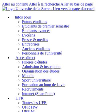
Aller au contenu
Aller à la recherche
Aller au bas de page
Infos pour
Futurs étudiants
Étudiants de premier semestre
Étudiants avancés
Lycéens
Presse & médias
Entreprises
Anciens étudiants
Personnels de l'université
Accès direct
Filières d'études
Admission & inscription
Organisation des études
Moodle
Sport universitaire
Formation au long de la vie
Recrutements
Intranet (SharePoint)
UFR
Toutes les UFR
UFR HW
UFR M