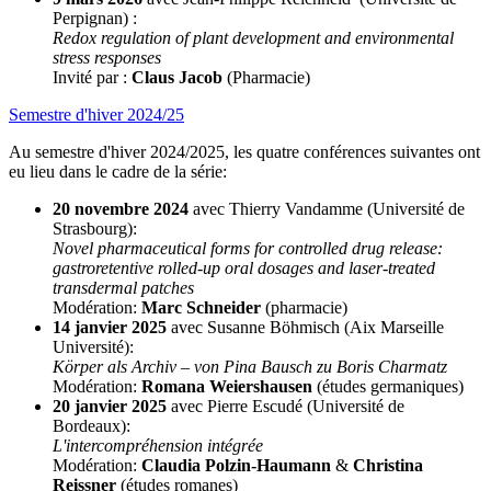
Perpignan) :
Redox regulation of plant development and environmental
stress responses
Invité par :
Claus Jacob
(Pharmacie)
Semestre d'hiver 2024/25
Au semestre d'hiver 2024/2025, les quatre conférences suivantes ont
eu lieu dans le cadre de la série:
20 novembre 2024
avec Thierry Vandamme (Université de
Strasbourg):
Novel pharmaceutical forms for controlled drug release:
gastroretentive rolled-up oral dosages and laser-treated
transdermal patches
Modération:
Marc Schneider
(pharmacie)
14 janvier 2025
avec Susanne Böhmisch (Aix Marseille
Université):
Körper als Archiv – von Pina Bausch zu Boris Charmatz
Modération:
Romana Weiershausen
(études germaniques)
20 janvier 2025
avec Pierre Escudé (Université de
Bordeaux):
L'intercompréhension intégrée
Modération:
Claudia Polzin-Haumann
&
Christina
Reissner
(études romanes)