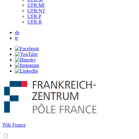
UFR MI
UFR NT
UFR P
UFR R
de
fr
Pôle France