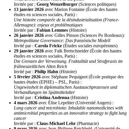
Invitée par :
Georg Wenzelburger
(Sciences politiques)
13 janvier 2026
avec Marion Fontaine (École des hautes
études en sciences sociales, Paris) :
Une histoire comparée de la désindustrialisation (France-
Allemagne): enjeux et problématiques
Invitée par :
Fabian Lemmes
(Histoire)
26 janvier 2026
avec Gilles Pinson (Sciences Po Bordeaux):
Metropolitane Governance: Das französische Modell
Invité par :
Carola Fricke
(Études sociales européennes)
29 janvier 2026
avec Falk Bretschneider (École des hautes
études en sciences sociales, Paris) :
Die Grenzen der Verweisung. Fraktalität und Strafpraxis im
frühneuzeitlichen Alten Reich
Invité par :
Philip Hahn
(Histoire)
5 février 2026
avec Stéphane Pequignot (École pratique des
hautes études (EPHE) – PSL, Paris) :
Ungewissheit in diplomatischen Austauschprozessen und
Verhandlungen im Spätmittelalter
Invité par :
Cristina Andenna
(Histoire)
4 mars 2026
avec Élise Lepeltier (Université Angers) :
Lung cancer and microbiota: Inhalable nanomedicines with
antimicrobial properties as an innovative strategy to fight lung
cancer
Invitée par :
Claus-Michael Lehr
(Pharmacie)
9 mars 2026
avec Jean-Philippe Reichheld (Université de