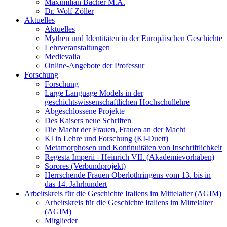
Maximilian Bacher M.A.
Dr. Wolf Zöller
Aktuelles
Aktuelles
Mythen und Identitäten in der Europäischen Geschichte
Lehrveranstaltungen
Medievalia
Online-Angebote der Professur
Forschung
Forschung
Large Language Models in der
geschichtswissenschaftlichen Hochschullehre
Abgeschlossene Projekte
Des Kaisers neue Schriften
Die Macht der Frauen, Frauen an der Macht
KI in Lehre und Forschung (KI-Duett)
Metamorphosen und Kontinuitäten von Inschriftlichkeit
Regesta Imperii - Heinrich VII. (Akademievorhaben)
Sorores (Verbundprojekt)
Herrschende Frauen Oberlothringens vom 13. bis in
das 14. Jahrhundert
Arbeitskreis für die Geschichte Italiens im Mittelalter (AGIM)
Arbeitskreis für die Geschichte Italiens im Mittelalter
(AGIM)
Mitglieder