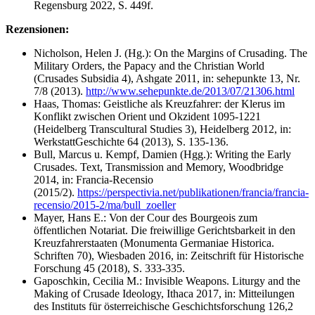
Regensburg 2022, S. 449f.
Rezensionen:
Nicholson, Helen J. (Hg.): On the Margins of Crusading. The
Military Orders, the Papacy and the Christian World
(Crusades Subsidia 4), Ashgate 2011, in: sehepunkte 13, Nr.
7/8 (2013).
http://www.sehepunkte.de/2013/07/21306.html
Haas, Thomas: Geistliche als Kreuzfahrer: der Klerus im
Konflikt zwischen Orient und Okzident 1095-1221
(Heidelberg Transcultural Studies 3), Heidelberg 2012, in:
WerkstattGeschichte 64 (2013), S. 135-136.
Bull, Marcus u. Kempf, Damien (Hgg.): Writing the Early
Crusades. Text, Transmission and Memory, Woodbridge
2014, in: Francia-Recensio
(2015/2).
https://perspectivia.net/publikationen/francia/francia-
recensio/2015-2/ma/bull_zoeller
Mayer, Hans E.: Von der Cour des Bourgeois zum
öffentlichen Notariat. Die freiwillige Gerichtsbarkeit in den
Kreuzfahrerstaaten (Monumenta Germaniae Historica.
Schriften 70), Wiesbaden 2016, in: Zeitschrift für Historische
Forschung 45 (2018), S. 333-335.
Gaposchkin, Cecilia M.: Invisible Weapons. Liturgy and the
Making of Crusade Ideology, Ithaca 2017, in: Mitteilungen
des Instituts für österreichische Geschichtsforschung 126,2