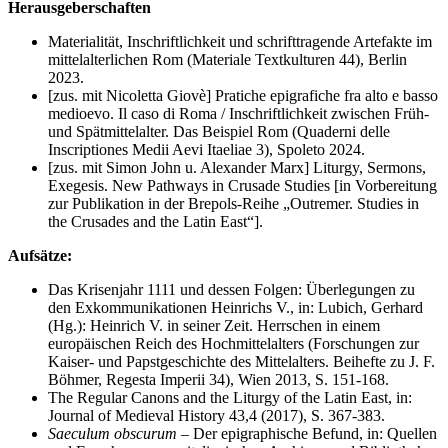
Herausgeberschaften
Materialität, Inschriftlichkeit und schrifttragende Artefakte im
mittelalterlichen Rom (Materiale Textkulturen 44), Berlin
2023.
[zus. mit Nicoletta Giovè] Pratiche epigrafiche fra alto e basso
medioevo. Il caso di Roma / Inschriftlichkeit zwischen Früh-
und Spätmittelalter. Das Beispiel Rom (Quaderni delle
Inscriptiones Medii Aevi Itaeliae 3), Spoleto 2024.
[zus. mit Simon John u. Alexander Marx] Liturgy, Sermons,
Exegesis. New Pathways in Crusade Studies [in Vorbereitung
zur Publikation in der Brepols-Reihe „Outremer. Studies in
the Crusades and the Latin East“].
Aufsätze:
Das Krisenjahr 1111 und dessen Folgen: Überlegungen zu
den Exkommunikationen Heinrichs V., in: Lubich, Gerhard
(Hg.): Heinrich V. in seiner Zeit. Herrschen in einem
europäischen Reich des Hochmittelalters (Forschungen zur
Kaiser- und Papstgeschichte des Mittelalters. Beihefte zu J. F.
Böhmer, Regesta Imperii 34), Wien 2013, S. 151-168.
The Regular Canons and the Liturgy of the Latin East, in:
Journal of Medieval History 43,4 (2017), S. 367-383.
Saeculum obscurum
– Der epigraphische Befund, in: Quellen