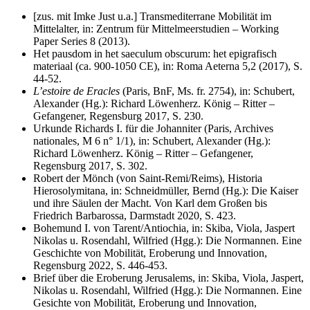
[zus. mit Imke Just u.a.] Transmediterrane Mobilität im
Mittelalter, in: Zentrum für Mittelmeerstudien – Working
Paper Series 8 (2013).
Het pausdom in het saeculum obscurum: het epigrafisch
materiaal (ca. 900-1050 CE), in: Roma Aeterna 5,2 (2017), S.
44-52.
L’estoire de Eracles
(Paris, BnF, Ms. fr. 2754), in: Schubert,
Alexander (Hg.): Richard Löwenherz. König – Ritter –
Gefangener, Regensburg 2017, S. 230.
Urkunde Richards I. für die Johanniter (Paris, Archives
nationales, M 6 n° 1/1), in: Schubert, Alexander (Hg.):
Richard Löwenherz. König – Ritter – Gefangener,
Regensburg 2017, S. 302.
Robert der Mönch (von Saint-Remi/Reims), Historia
Hierosolymitana, in: Schneidmüller, Bernd (Hg.): Die Kaiser
und ihre Säulen der Macht. Von Karl dem Großen bis
Friedrich Barbarossa, Darmstadt 2020, S. 423.
Bohemund I. von Tarent/Antiochia, in: Skiba, Viola, Jaspert
Nikolas u. Rosendahl, Wilfried (Hgg.): Die Normannen. Eine
Geschichte von Mobilität, Eroberung und Innovation,
Regensburg 2022, S. 446-453.
Brief über die Eroberung Jerusalems, in: Skiba, Viola, Jaspert,
Nikolas u. Rosendahl, Wilfried (Hgg.): Die Normannen. Eine
Gesichte von Mobilität, Eroberung und Innovation,