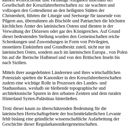
Gesellschaft der Kreuzfahrerherrschaften zu: sie wachten und
vollzogen den Gottesdienst an den heiligsten Stätten der
Christenheit, führten die Liturgie und Seelsorge für tausende von
Pilgern aus, übernahmen als Bischöfe und Patriarchen die höchsten
kirchlichen Ämter des lateinischen Ostens und dienten in der
Verwaltung der Diözesen oder gar des Königreiches. Auf Grund
dieser bedeutenden Stellung wurden den Gemeinschaften reiche
Schenkungen und Zuwendungen in Form von Privilegien,
monetären Einkünften und Grundbesitz zuteil, nicht nur im
lateinischen Osten, sondern auch im lateinischen Europa , von Polen
bis auf die Iberische Halbinsel und von den Britischen Inseln bis
nach Sizilien.
Mittels ihrer ausgedehnten Ländereien und ihres wirtschaftlichen
Potenzials spielten die Kanoniker in den Kreuzfahrerherrschaften
zudem eine wichtige Rolle in Prozessen des Landes- und
Stadtausbaus, weshalb sie bleibende topographische und
architektonische Spuren in den urbanen Zentren und dem ruralen
Hinterland Syrien-Palästinas hinterließen.
Trotz dieser kaum zu überschätzenden Bedeutung für die
lateinischen Herrschaftsgebiete der hochmittelalterlichen Levante
fehlt bislang eine gründliche wissenschaftliche Aufarbeitung der
Geschichte dieser Regularkanonikergemeinschaften.