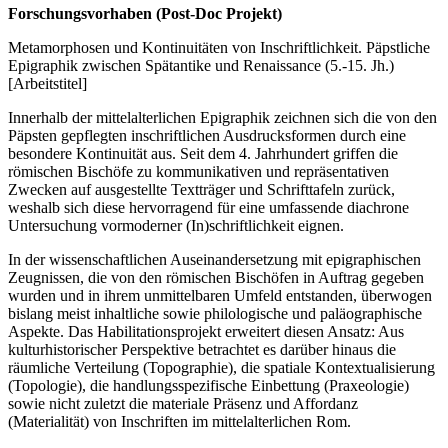
Forschungsvorhaben (Post-Doc Projekt)
Metamorphosen und Kontinuitäten von Inschriftlichkeit. Päpstliche
Epigraphik zwischen Spätantike und Renaissance (5.-15. Jh.)
[Arbeitstitel]
Innerhalb der mittelalterlichen Epigraphik zeichnen sich die von den
Päpsten gepflegten inschriftlichen Ausdrucksformen durch eine
besondere Kontinuität aus. Seit dem 4. Jahrhundert griffen die
römischen Bischöfe zu kommunikativen und repräsentativen
Zwecken auf ausgestellte Textträger und Schrifttafeln zurück,
weshalb sich diese hervorragend für eine umfassende diachrone
Untersuchung vormoderner (In)schriftlichkeit eignen.
In der wissenschaftlichen Auseinandersetzung mit epigraphischen
Zeugnissen, die von den römischen Bischöfen in Auftrag gegeben
wurden und in ihrem unmittelbaren Umfeld entstanden, überwogen
bislang meist inhaltliche sowie philologische und paläographische
Aspekte. Das Habilitationsprojekt erweitert diesen Ansatz: Aus
kulturhistorischer Perspektive betrachtet es darüber hinaus die
räumliche Verteilung (Topographie), die spatiale Kontextualisierung
(Topologie), die handlungsspezifische Einbettung (Praxeologie)
sowie nicht zuletzt die materiale Präsenz und Affordanz
(Materialität) von Inschriften im mittelalterlichen Rom.