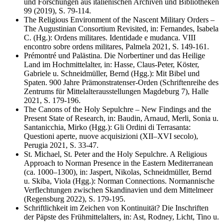
und Forschungen aus italienischen Archiven und Bibliotheken
99 (2019), S. 79-114.
The Religious Environment of the Nascent Military Orders –
The Augustinian Consortium Revisited, in: Fernandes, Isabela
C. (Hg.): Ordens militares. Identidade e mudanca. VIII
encontro sobre ordens militares, Palmela 2021, S. 149-161.
Prémontré und Palästina. Die Norbertiner und das Heilige
Land im Hochmittelalter, in: Hasse, Claus-Peter, Köster,
Gabriele u. Schneidmüller, Bernd (Hgg.): Mit Bibel und
Spaten. 900 Jahre Prämonstratenser-Orden (Schriftenreihe des
Zentrums für Mittelalterausstellungen Magdeburg 7), Halle
2021, S. 179-196.
The Canons of the Holy Sepulchre – New Findings and the
Present State of Research, in: Baudin, Arnaud, Merli, Sonia u.
Santanicchia, Mirko (Hgg.): Gli Ordini di Terrasanta:
Questioni aperte, nuove acquisizioni (XII–XVI secolo),
Perugia 2021, S. 33-47.
St. Michael, St. Peter and the Holy Sepulchre. A Religious
Approach to Norman Presence in the Eastern Mediterranean
(ca. 1000–1300), in: Jaspert, Nikolas, Schneidmüller, Bernd
u. Skiba, Viola (Hgg.): Norman Connections. Normannische
Verflechtungen zwischen Skandinavien und dem Mittelmeer
(Regensburg 2022), S. 179-195.
Schriftlichkeit im Zeichen von Kontinuität? Die Inschriften
der Päpste des Frühmittelalters, in: Ast, Rodney, Licht, Tino u.