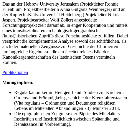
Das an der Hebrew University Jerusalem (Projektleiter Ronnie
Ellenblum, Projektbearbeiterin Anna Gutgarts-Weinberger) und an
der Ruprecht-Karls-Universität Heidelberg (Projektleiter Nikolas
Jaspert, Projektbearbeiter Wolf Zöller) angesiedelte
Forschungsprojekt zielt darauf ab, in enger Kooperation und mittels
eines transdisziplinären archäologisch-geographisch-
(kunst)historischen Zugriffs diese Forschungslücke zu füllen. Dabei
verspricht die komplementäre Analyse sowohl der schriftlichen, als
auch der materiellen Zeugnisse zur Geschichte der Chorherren
umfangreiche Ergebnisse, die ein facettenreiches Bild der
Kanonikergemeinschaften des lateinischen Ostens vermitteln
können.
Publikationen
Monographien:
Regularkanoniker im Heiligen Land. Studien zur Kirchen-,
Ordens- und Frömmigkeitsgeschichte der Kreuzfahrerstaaten
(Vita regularis – Ordnungen und Deutungen religiösen
Lebens im Mittelalter. Abhandlungen 73), Münster 2018.
Die epigraphischen Zeugnisse der Päpste des Mittelalters.
Inschriften und Inschriftlichkeit zwischen Spätantike und
Renaissance [in Vorbereitung].