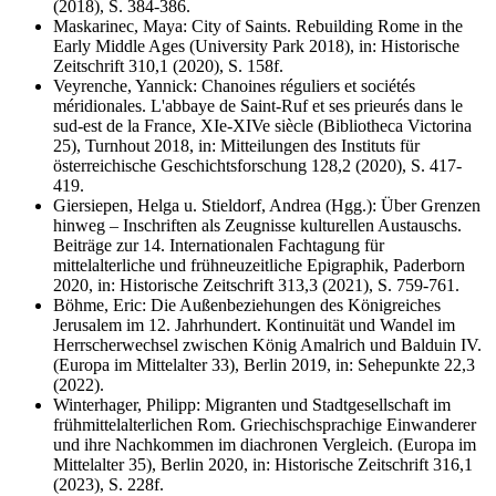
(2018), S. 384-386.
Maskarinec, Maya: City of Saints. Rebuilding Rome in the
Early Middle Ages (University Park 2018), in: Historische
Zeitschrift 310,1 (2020), S. 158f.
Veyrenche, Yannick: Chanoines réguliers et sociétés
méridionales. L'abbaye de Saint-Ruf et ses prieurés dans le
sud-est de la France, XIe-XIVe siècle (Bibliotheca Victorina
25), Turnhout 2018, in: Mitteilungen des Instituts für
österreichische Geschichtsforschung 128,2 (2020), S. 417-
419.
Giersiepen, Helga u. Stieldorf, Andrea (Hgg.): Über Grenzen
hinweg – Inschriften als Zeugnisse kulturellen Austauschs.
Beiträge zur 14. Internationalen Fachtagung für
mittelalterliche und frühneuzeitliche Epigraphik, Paderborn
2020, in: Historische Zeitschrift 313,3 (2021), S. 759-761.
Böhme, Eric: Die Außenbeziehungen des Königreiches
Jerusalem im 12. Jahrhundert. Kontinuität und Wandel im
Herrscherwechsel zwischen König Amalrich und Balduin IV.
(Europa im Mittelalter 33), Berlin 2019, in: Sehepunkte 22,3
(2022).
Winterhager, Philipp: Migranten und Stadtgesellschaft im
frühmittelalterlichen Rom. Griechischsprachige Einwanderer
und ihre Nachkommen im diachronen Vergleich. (Europa im
Mittelalter 35), Berlin 2020, in: Historische Zeitschrift 316,1
(2023), S. 228f.