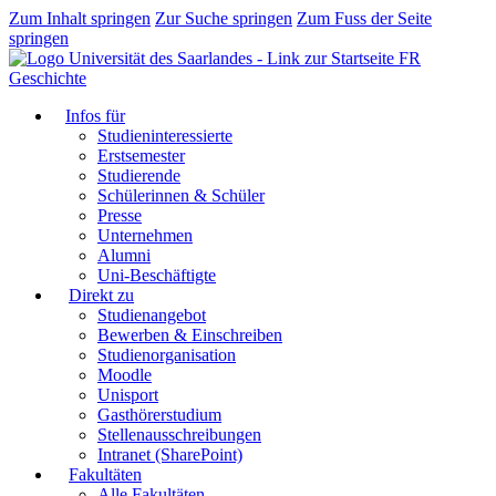
Zum Inhalt springen
Zur Suche springen
Zum Fuss der Seite
springen
FR
Geschichte
Infos für
Studieninteressierte
Erstsemester
Studierende
Schülerinnen & Schüler
Presse
Unternehmen
Alumni
Uni-Beschäftigte
Direkt zu
Studienangebot
Bewerben & Einschreiben
Studienorganisation
Moodle
Unisport
Gasthörerstudium
Stellenausschreibungen
Intranet (SharePoint)
Fakultäten
Alle Fakultäten