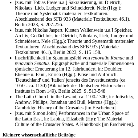
[zus. mit Tobias Frese u.a.] Sakralisierung, in: Dietrich,
Nikolaus, Lieb, Ludger und Schneidereit, Nele (Hgg.):
Theorie und Systematik materialer Textkulturen.
Abschlussband des SFB 933 (Materiale Textkulturen 46.1),
Berlin 2023, S. 207-256.
[zus. mit Nikolas Jaspert, Kirsten Wallenwein u.a.] Speicher,
Archiv, Gedächtnis, in: Dietrich, Nikolaus, Lieb, Ludger und
Schneidereit, Nele (Hgg.): Theorie und Systematik materialer
Textkulturen. Abschlussband des SFB 933 (Materiale
Textkulturen 46.1), Berlin 2023, S. 115-158.
Inschriftlichkeit im Spannungsfeld von
renovatio Romae
und
renovatio Senatus
. Epigraphische und materiale Dimensionen
römischer Erneuerung im 12. Jahrhundert, in: Doublier,
Étienne u. Faini, Enrico (Hgg.): Krise und Aufbruch.
'Deutschland' und 'Italien' jenseits des Investiturstreits (ca.
1050 - ca. 1130) (Bibliothek des Deutschen Historischen
Instituts in Rom 149), Berlin 2025, S. 513-548.
The Latin Church in the Levant, ca. 1100-1300, in: Jotischky,
Andrew, Phillips, Jonathan und Bull, Marcus (Hgg.):
Cambridge History of the Crusades [im Erscheinen].
[zus. mit Simon John] Performances in the Urban Space of
the Latin East, in: Lapina, Elizabeth (Hg): The Material
Culture of the Crusader States. A Handbook [im Erscheinen].
Kleinere wissenschaftliche Beiträge