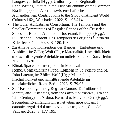
Lougovaya, Julia (Hgg.): Uniformity and Regionalism in
Latin Writing Culture in the First Millennium of the Common
Era (Philippika – Altertumswissenschaftliche
Abhandlungen. Contributions to the Study of Ancient World
Cultures 162), Wiesbaden 2022, S. 193-214.
The Other Augustinian Consortium. The Templars and the
Smaller Communities of Regular Canons of the Crusader
States, in: Baudin, Aurnaud u. Josserand, Philippe (Hgg.):
D’Orient en Occident. Les Templiers des origines à la fin du
XIIe siècle, Gent 2023, S. 180-193.
Zu Anlage und Konzeption des Bandes – Einleitung und
Ausblick, in: Zöller, Wolf (Hg.): Materialität, Inschriftlichkeit
und schrifttragende Artefakte im mittelalterlichen Rom, Berlin
2023, S. 1-20.
Ritual, Space and Inscriptions in Medieval
Rome. Contextualizing Papal Epitaphs in St. Peter’s and St.
John Lateran, in: Zöller, Wolf (Hg.): Materialität,
Inschriftlichkeit und schrifttragende Artefakte im
mittelalterlichen Rom, Berlin 2023, S. 79-93.
Self-Fashioning among Regular Canons. Definitions of
Identity and Distancing from the
Ordo monasticus
(11th and
12th Century), in: Ardura, Bernard u. Melville, Gert (Hgg.):
Secundum Evangelium Christi et vitam apostolicam. I
canonici regolari dal medioevo ai nostri giorni, Citta del
Vaticano 2023, S. 177-195.