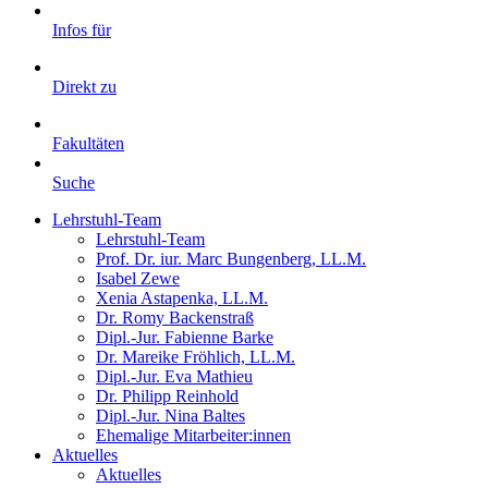
Infos für
Direkt zu
Fakultäten
Suche
Lehrstuhl-Team
Lehrstuhl-Team
Prof. Dr. iur. Marc Bungenberg, LL.M.
Isabel Zewe
Xenia Astapenka, LL.M.
Dr. Romy Backenstraß
Dipl.-Jur. Fabienne Barke
Dr. Mareike Fröhlich, LL.M.
Dipl.-Jur. Eva Mathieu
Dr. Philipp Reinhold
Dipl.-Jur. Nina Baltes
Ehemalige Mitarbeiter:innen
Aktuelles
Aktuelles