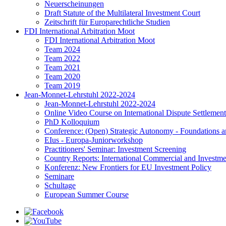
Neuerscheinungen
Draft Statute of the Multilateral Investment Court
Zeitschrift für Europarechtliche Studien
FDI International Arbitration Moot
FDI International Arbitration Moot
Team 2024
Team 2022
Team 2021
Team 2020
Team 2019
Jean-Monnet-Lehrstuhl 2022-2024
Jean-Monnet-Lehrstuhl 2022-2024
Online Video Course on International Dispute Settlement
PhD Kolloquium
Conference: (Open) Strategic Autonomy - Foundations a
EIus - Europa-Juniorworkshop
Practitioners' Seminar: Investment Screening
Country Reports: International Commercial and Investmen
Konferenz: New Frontiers for EU Investment Policy
Seminare
Schultage
European Summer Course