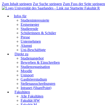
Zum Inhalt springen
Zur Suche springen
Zum Fuss der Seite springen
Fakultät R
Infos für
Studieninteressierte
Erstsemester
Studierende
Schülerinnen & Schüler
Presse
Unternehmen
Alumni
Uni-Beschäftigte
Direkt zu
Studienangebot
Bewerben & Einschreiben
Studienorganisation
Moodle
Unisport
Gasthörerstudium
Stellenausschreibungen
Intranet (SharePoint)
Fakultäten
Alle Fakultäten
Fakultät HW
Fakultät M