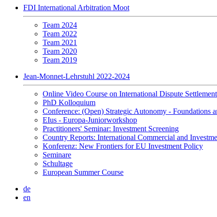
FDI International Arbitration Moot
Team 2024
Team 2022
Team 2021
Team 2020
Team 2019
Jean-Monnet-Lehrstuhl 2022-2024
Online Video Course on International Dispute Settlement
PhD Kolloquium
Conference: (Open) Strategic Autonomy - Foundations a
EIus - Europa-Juniorworkshop
Practitioners' Seminar: Investment Screening
Country Reports: International Commercial and Investmen
Konferenz: New Frontiers for EU Investment Policy
Seminare
Schultage
European Summer Course
de
en