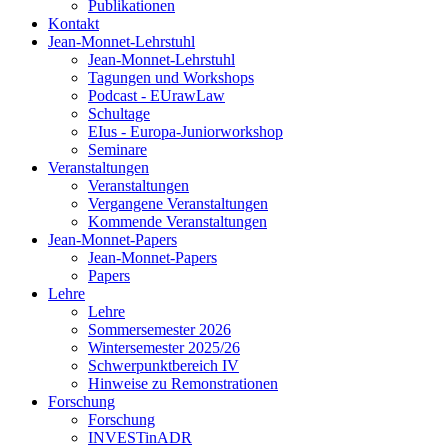
Publikationen
Kontakt
Jean-Monnet-Lehrstuhl
Jean-Monnet-Lehrstuhl
Tagungen und Workshops
Podcast - EUrawLaw
Schultage
EIus - Europa-Juniorworkshop
Seminare
Veranstaltungen
Veranstaltungen
Vergangene Veranstaltungen
Kommende Veranstaltungen
Jean-Monnet-Papers
Jean-Monnet-Papers
Papers
Lehre
Lehre
Sommersemester 2026
Wintersemester 2025/26
Schwerpunktbereich IV
Hinweise zu Remonstrationen
Forschung
Forschung
INVESTinADR