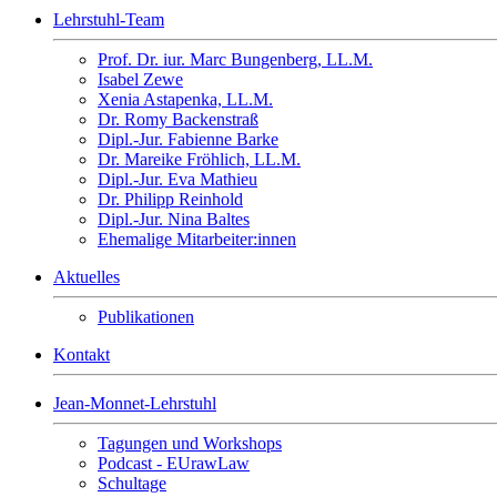
Lehrstuhl-Team
Prof. Dr. iur. Marc Bungenberg, LL.M.
Isabel Zewe
Xenia Astapenka, LL.M.
Dr. Romy Backenstraß
Dipl.-Jur. Fabienne Barke
Dr. Mareike Fröhlich, LL.M.
Dipl.-Jur. Eva Mathieu
Dr. Philipp Reinhold
Dipl.-Jur. Nina Baltes
Ehemalige Mitarbeiter:innen
Aktuelles
Publikationen
Kontakt
Jean-Monnet-Lehrstuhl
Tagungen und Workshops
Podcast - EUrawLaw
Schultage