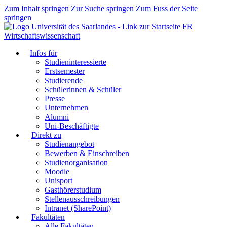
Zum Inhalt springen
Zur Suche springen
Zum Fuss der Seite
springen
FR
Wirtschaftswissenschaft
Infos für
Studieninteressierte
Erstsemester
Studierende
Schülerinnen & Schüler
Presse
Unternehmen
Alumni
Uni-Beschäftigte
Direkt zu
Studienangebot
Bewerben & Einschreiben
Studienorganisation
Moodle
Unisport
Gasthörerstudium
Stellenausschreibungen
Intranet (SharePoint)
Fakultäten
Alle Fakultäten