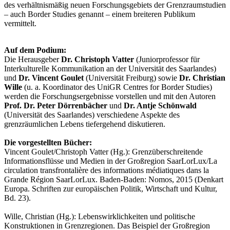
des verhältnismäßig neuen Forschungsgebiets der Grenzraumstudien
– auch Border Studies genannt – einem breiteren Publikum
vermittelt.
Auf dem Podium:
Die Herausgeber
Dr. Christoph Vatter
(Juniorprofessor für
Interkulturelle Kommunikation an der Universität des Saarlandes)
und
Dr. Vincent Goulet
(Universität Freiburg) sowie
Dr. Christian
Wille
(u. a. Koordinator des UniGR Centres for Border Studies)
werden die Forschungsergebnisse vorstellen und mit den Autoren
Prof. Dr. Peter Dörrenbächer
und
Dr. Antje Schönwald
(Universität des Saarlandes) verschiedene Aspekte des
grenzräumlichen Lebens tiefergehend diskutieren.
Die vorgestellten Bücher:
Vincent Goulet/Christoph Vatter (Hg.): Grenzüberschreitende
Informationsflüsse und Medien in der Großregion SaarLorLux/La
circulation transfrontalière des informations médiatiques dans la
Grande Région SaarLorLux. Baden-Baden: Nomos, 2015 (Denkart
Europa. Schriften zur europäischen Politik, Wirtschaft und Kultur,
Bd. 23).
Wille, Christian (Hg.): Lebenswirklichkeiten und politische
Konstruktionen in Grenzregionen. Das Beispiel der Großregion