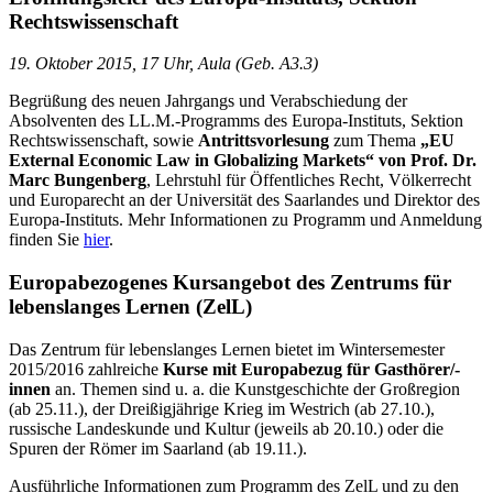
Rechtswissenschaft
19. Oktober 2015, 17 Uhr, Aula (Geb. A3.3)
Begrüßung des neuen Jahrgangs und Verabschiedung der
Absolventen des LL.M.-Programms des Europa-Instituts, Sektion
Rechtswissenschaft, sowie
Antrittsvorlesung
zum Thema
„EU
External Economic Law in Globalizing Markets“ von Prof. Dr.
Marc Bungenberg
, Lehrstuhl für Öffentliches Recht, Völkerrecht
und Europarecht an der Universität des Saarlandes und Direktor des
Europa-Instituts. Mehr Informationen zu Programm und Anmeldung
finden Sie
hier
.
Europabezogenes Kursangebot des Zentrums für
lebenslanges Lernen (ZelL)
Das Zentrum für lebenslanges Lernen bietet im Wintersemester
2015/2016 zahlreiche
Kurse mit Europabezug für Gasthörer/-
innen
an. Themen sind u. a. die Kunstgeschichte der Großregion
(ab 25.11.), der Dreißigjährige Krieg im Westrich (ab 27.10.),
russische Landeskunde und Kultur (jeweils ab 20.10.) oder die
Spuren der Römer im Saarland (ab 19.11.).
Ausführliche Informationen zum Programm des ZelL und zu den