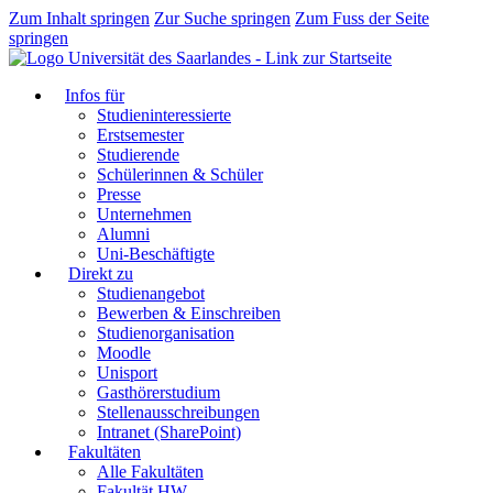
Zum Inhalt springen
Zur Suche springen
Zum Fuss der Seite
springen
Infos für
Studieninteressierte
Erstsemester
Studierende
Schülerinnen & Schüler
Presse
Unternehmen
Alumni
Uni-Beschäftigte
Direkt zu
Studienangebot
Bewerben & Einschreiben
Studienorganisation
Moodle
Unisport
Gasthörerstudium
Stellenausschreibungen
Intranet (SharePoint)
Fakultäten
Alle Fakultäten
Fakultät HW