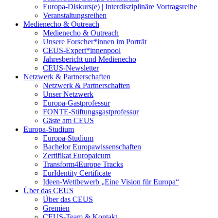
Europa-Diskurs(e) | Interdisziplinäre Vortragsreihe
Veranstaltungsreihen
Medienecho & Outreach
Medienecho & Outreach
Unsere Forscher*innen im Porträt
CEUS-Expert*innenpool
Jahresbericht und Medienecho
CEUS-Newsletter
Netzwerk & Partnerschaften
Netzwerk & Partnerschaften
Unser Netzwerk
Europa-Gastprofessur
FONTE-Stiftungsgastprofessur
Gäste am CEUS
Europa-Studium
Europa-Studium
Bachelor Europawissenschaften
Zertifikat Europaicum
Transform4Europe Tracks
EurIdentity Certificate
Ideen-Wettbewerb „Eine Vision für Europa“
Über das CEUS
Über das CEUS
Gremien
CEUS-Team & Kontakt