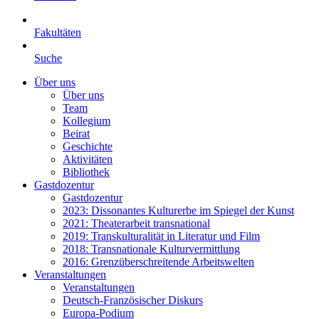
Fakultäten
Suche
Über uns
Über uns
Team
Kollegium
Beirat
Geschichte
Aktivitäten
Bibliothek
Gastdozentur
Gastdozentur
2023: Dissonantes Kulturerbe im Spiegel der Kunst
2021: Theaterarbeit transnational
2019: Transkulturalität in Literatur und Film
2018: Transnationale Kulturvermittlung
2016: Grenzüberschreitende Arbeitswelten
Veranstaltungen
Veranstaltungen
Deutsch-Französischer Diskurs
Europa-Podium