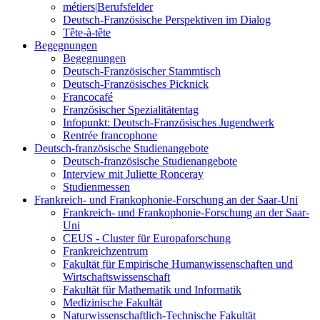
métiers|Berufsfelder
Deutsch-Französische Perspektiven im Dialog
Tête-à-tête
Begegnungen
Begegnungen
Deutsch-Französischer Stammtisch
Deutsch-Französisches Picknick
Francocafé
Französischer Spezialitätentag
Infopunkt: Deutsch-Französisches Jugendwerk
Rentrée francophone
Deutsch-französische Studienangebote
Deutsch-französische Studienangebote
Interview mit Juliette Ronceray
Studienmessen
Frankreich- und Frankophonie-Forschung an der Saar-Uni
Frankreich- und Frankophonie-Forschung an der Saar-
Uni
CEUS - Cluster für Europaforschung
Frankreichzentrum
Fakultät für Empirische Humanwissenschaften und
Wirtschaftswissenschaft
Fakultät für Mathematik und Informatik
Medizinische Fakultät
Naturwissenschaftlich-Technische Fakultät