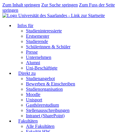
Zum Inhalt springen
Zur Suche springen
Zum Fuss der Seite
springen
Infos für
Studieninteressierte
Erstsemester
Studierende
Schülerinnen & Schüler
Presse
Unternehmen
Alumni
Uni-Beschäftigte
Direkt zu
Studienangebot
Bewerben & Einschreiben
Studienorganisation
Moodle
Unisport
Gasthörerstudium
Stellenausschreibungen
Intranet (SharePoint)
Fakultäten
Alle Fakultäten
Fakultät HW