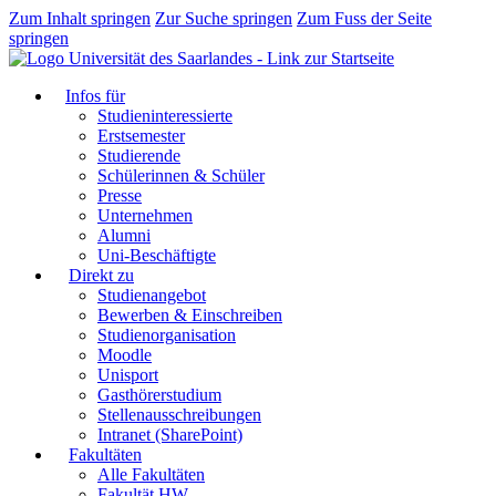
Zum Inhalt springen
Zur Suche springen
Zum Fuss der Seite
springen
Infos für
Studieninteressierte
Erstsemester
Studierende
Schülerinnen & Schüler
Presse
Unternehmen
Alumni
Uni-Beschäftigte
Direkt zu
Studienangebot
Bewerben & Einschreiben
Studienorganisation
Moodle
Unisport
Gasthörerstudium
Stellenausschreibungen
Intranet (SharePoint)
Fakultäten
Alle Fakultäten
Fakultät HW