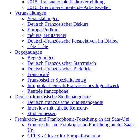
2018: Transnationale Kulturvermittlung
2016: Grenzüberschreitende Arbeitswelten
Veranstaltungen
Veranstaltungen
Deutsch-Französischer Diskurs
Europa-Podium
métiers|Berufsfelder
Deutsch-Französische Perspektiven im Dialog
Tête-à-tête
Begegnungen
Begegnungen
Deutsch-Französischer Stammtisch
Deutsch-Französisches Picknick
Francocafé
Französischer Spezialitätentag
Infopunkt: Deutsch-Französisches Jugendwerk
Rentrée francophone
Deutsch-französische Studienangebote
Deutsch-französische Studienangebote
Interview mit Juliette Ronceray
Studienmessen
Frankreich- und Frankophonie-Forschung an der Saar-Uni
Frankreich- und Frankophonie-Forschung an der Saar-
Uni
CEUS - Cluster für Europaforschung