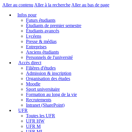
Aller au contenu
Aller à la recherche
Aller au bas de page
Infos pour
Futurs étudiants
Étudiants de premier semestre
Étudiants avancés
Lycéens
Presse & médias
Entreprises
Anciens étudiants
Personnels de l'université
Accès direct
Filières d'études
Admission & inscription
Organisation des études
Moodle
Sport universitaire
Formation au long de la vie
Recrutements
Intranet (SharePoint)
UFR
Toutes les UFR
UFR HW
UFR M
UFR MI