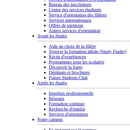
Bureau des inscriptions
Centre des services étudiants
Service d'orientation des filières
Services internationaux
Offres de mentorat
Autres services d'orientation
Avant les études
Aide au choix de la filière
Trouver la formation idéale (Study Finder)
Récits d'expériences
Programmes pour les scolaires
Découvrir la Sarre
Dépliants et brochures
Future Students Club
Après les études
Insertion professionnelle
Réseaux
Formation continue
Recherche d'emploi
Services d'orientation
Notre campus
Se restaurer sur le campus