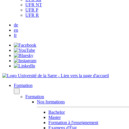
UFR NT
UFR P
UFR R
de
en
fr
Formation
Formation
Nos formations
Bachelor
Master
Formation à l'enseignement
Examens d'État