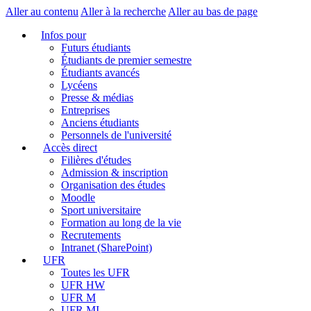
Aller au contenu
Aller à la recherche
Aller au bas de page
Infos pour
Futurs étudiants
Étudiants de premier semestre
Étudiants avancés
Lycéens
Presse & médias
Entreprises
Anciens étudiants
Personnels de l'université
Accès direct
Filières d'études
Admission & inscription
Organisation des études
Moodle
Sport universitaire
Formation au long de la vie
Recrutements
Intranet (SharePoint)
UFR
Toutes les UFR
UFR HW
UFR M
UFR MI