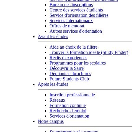
Bureau des inscriptions
Centre des services étudiants
Service d'orientation des filières
Services internationaux
Offres de mentorat
Autres services d'orientation
Avant les études
Aide au choix de la filière
Trouver la formation idéale (Study Finder)
Récits d'expériences
Programmes pour les scolaires
Découvrir la Sarre
Dépliants et brochures
Future Students Club
Après les études
Insertion professionnelle
Réseaux
Formation continue
Recherche d'emploi
Services d'orientation
Notre campus
Se restaurer sur le campus