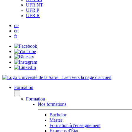
UFR NT
UFR P
UFR R
de
en
fr
Formation
Formation
Nos formations
Bachelor
Master
Formation à l'enseignement
Examens d'État