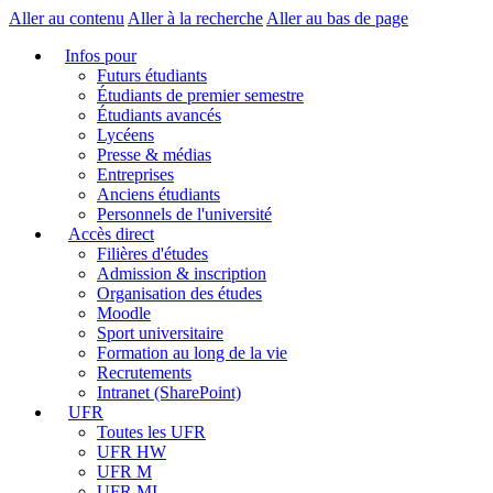
Aller au contenu
Aller à la recherche
Aller au bas de page
Infos pour
Futurs étudiants
Étudiants de premier semestre
Étudiants avancés
Lycéens
Presse & médias
Entreprises
Anciens étudiants
Personnels de l'université
Accès direct
Filières d'études
Admission & inscription
Organisation des études
Moodle
Sport universitaire
Formation au long de la vie
Recrutements
Intranet (SharePoint)
UFR
Toutes les UFR
UFR HW
UFR M
UFR MI