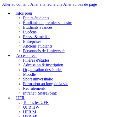
Aller au contenu
Aller à la recherche
Aller au bas de page
Infos pour
Futurs étudiants
Étudiants de premier semestre
Étudiants avancés
Lycéens
Presse & médias
Entreprises
Anciens étudiants
Personnels de l'université
Accès direct
Filières d'études
Admission & inscription
Organisation des études
Moodle
Sport universitaire
Formation au long de la vie
Recrutements
Intranet (SharePoint)
UFR
Toutes les UFR
UFR HW
UFR M
UFR MI