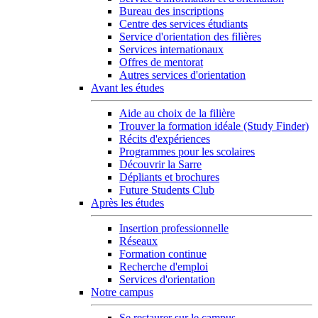
Bureau des inscriptions
Centre des services étudiants
Service d'orientation des filières
Services internationaux
Offres de mentorat
Autres services d'orientation
Avant les études
Aide au choix de la filière
Trouver la formation idéale (Study Finder)
Récits d'expériences
Programmes pour les scolaires
Découvrir la Sarre
Dépliants et brochures
Future Students Club
Après les études
Insertion professionnelle
Réseaux
Formation continue
Recherche d'emploi
Services d'orientation
Notre campus
Se restaurer sur le campus