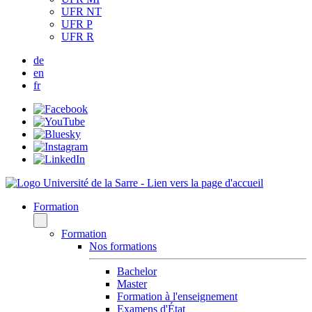
UFR NT
UFR P
UFR R
de
en
fr
Formation
Formation
Nos formations
Bachelor
Master
Formation à l'enseignement
Examens d'État