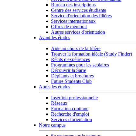
Bureau des inscriptions
Centre des services étudiants
Service d'orientation des filières
Services internationaux
Offres de mentorat
Autres services d'orientation
Avant les études
Aide au choix de la filière
Trouver la formation idéale (Study Finder)
Récits d'expériences
Programmes pour les scolaires
Découvrir la Sarre
Dépliants et brochures
Future Students Club
Après les études
Insertion professionnelle
Réseaux
Formation continue
Recherche d'emploi
Services d'orientation
Notre campus
Se restaurer sur le campus