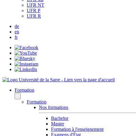
UFR NT
UFR P
UFR R
de
en
fr
Formation
Formation
Nos formations
Bachelor
Master
Formation à l'enseignement
Examens d'État