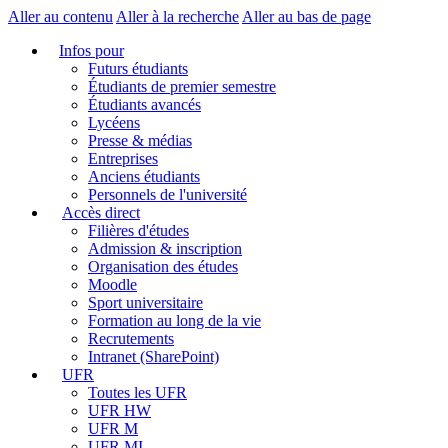
Aller au contenu
Aller à la recherche
Aller au bas de page
Infos pour
Futurs étudiants
Étudiants de premier semestre
Étudiants avancés
Lycéens
Presse & médias
Entreprises
Anciens étudiants
Personnels de l'université
Accès direct
Filières d'études
Admission & inscription
Organisation des études
Moodle
Sport universitaire
Formation au long de la vie
Recrutements
Intranet (SharePoint)
UFR
Toutes les UFR
UFR HW
UFR M
UFR MI