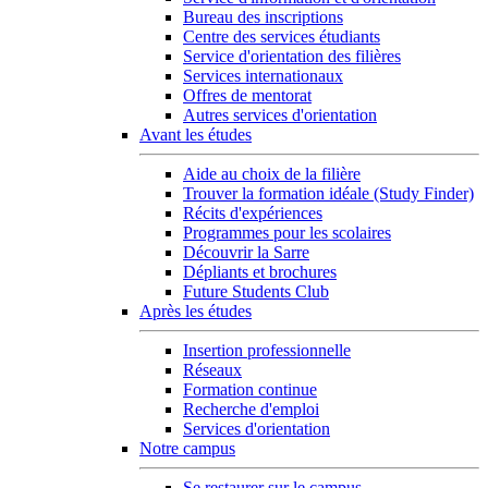
Bureau des inscriptions
Centre des services étudiants
Service d'orientation des filières
Services internationaux
Offres de mentorat
Autres services d'orientation
Avant les études
Aide au choix de la filière
Trouver la formation idéale (Study Finder)
Récits d'expériences
Programmes pour les scolaires
Découvrir la Sarre
Dépliants et brochures
Future Students Club
Après les études
Insertion professionnelle
Réseaux
Formation continue
Recherche d'emploi
Services d'orientation
Notre campus
Se restaurer sur le campus