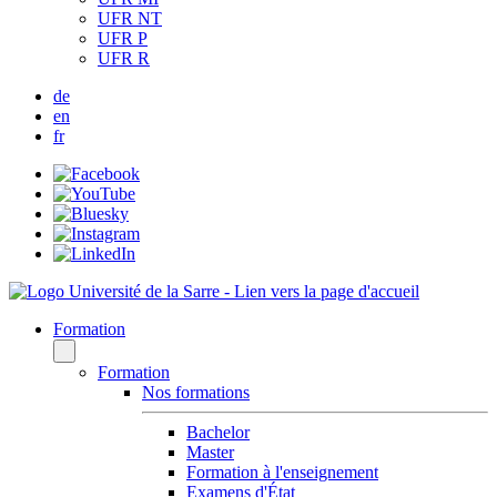
UFR NT
UFR P
UFR R
de
en
fr
Formation
Formation
Nos formations
Bachelor
Master
Formation à l'enseignement
Examens d'État