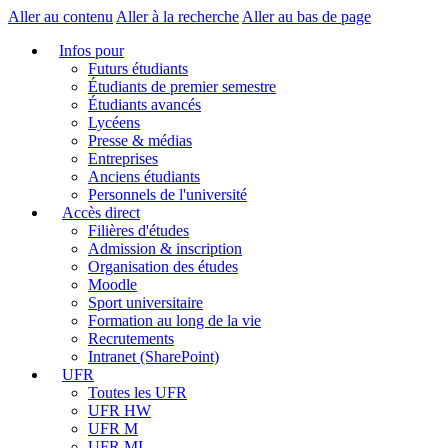
Aller au contenu
Aller à la recherche
Aller au bas de page
Infos pour
Futurs étudiants
Étudiants de premier semestre
Étudiants avancés
Lycéens
Presse & médias
Entreprises
Anciens étudiants
Personnels de l'université
Accès direct
Filières d'études
Admission & inscription
Organisation des études
Moodle
Sport universitaire
Formation au long de la vie
Recrutements
Intranet (SharePoint)
UFR
Toutes les UFR
UFR HW
UFR M
UFR MI