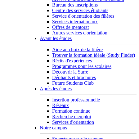
Bureau des inscriptions
Centre des services étudiants
Service d'orientation des filières
Services internationaux
Offres de mentorat
Autres services d'orientation
Avant les études
Aide au choix de la filière
Trouver la formation idéale (Study Finder)
Récits d'expériences
Programmes pour les scolaires
Découvrir la Sarre
Dépliants et brochures
Future Students Club
Après les études
Insertion professionnelle
Réseaux
Formation continue
Recherche d'emploi
Services d'orientation
Notre campus
Se restaurer sur le campus