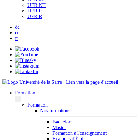
UFR NT
UFR P
UFR R
de
en
fr
Formation
Formation
Nos formations
Bachelor
Master
Formation à l'enseignement
Examens d'État