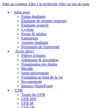
Aller au contenu
Aller à la recherche
Aller au bas de page
Infos pour
Futurs étudiants
Étudiants de premier semestre
Étudiants avancés
Lycéens
Presse & médias
Entreprises
Anciens étudiants
Personnels de l'université
Accès direct
Filières d'études
Admission & inscription
Organisation des études
Moodle
Sport universitaire
Formation au long de la vie
Recrutements
Intranet (SharePoint)
UFR
Toutes les UFR
UFR HW
UFR M
UFR MI