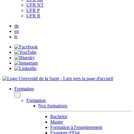
UFR NT
UFR P
UFR R
de
en
fr
Formation
Formation
Nos formations
Bachelor
Master
Formation à l'enseignement
Examens d'État