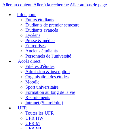
Aller au contenu
Aller à la recherche
Aller au bas de page
Infos pour
Futurs étudiants
Étudiants de premier semestre
Étudiants avancés
Lycéens
Presse & médias
Entreprises
Anciens étudiants
Personnels de l'université
Accès direct
Filières d'études
Admission & inscription
Organisation des études
Moodle
Sport universitaire
Formation au long de la vie
Recrutements
Intranet (SharePoint)
UFR
Toutes les UFR
UFR HW
UFR M
UFR MI