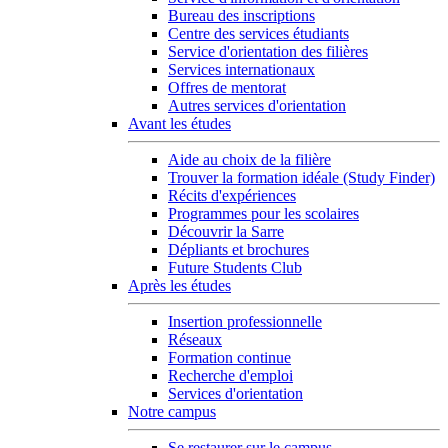
Bureau des inscriptions
Centre des services étudiants
Service d'orientation des filières
Services internationaux
Offres de mentorat
Autres services d'orientation
Avant les études
Aide au choix de la filière
Trouver la formation idéale (Study Finder)
Récits d'expériences
Programmes pour les scolaires
Découvrir la Sarre
Dépliants et brochures
Future Students Club
Après les études
Insertion professionnelle
Réseaux
Formation continue
Recherche d'emploi
Services d'orientation
Notre campus
Se restaurer sur le campus