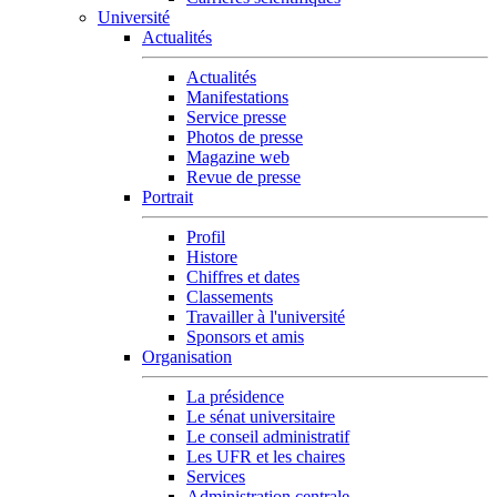
Université
Actualités
Actualités
Manifestations
Service presse
Photos de presse
Magazine web
Revue de presse
Portrait
Profil
Histore
Chiffres et dates
Classements
Travailler à l'université
Sponsors et amis
Organisation
La présidence
Le sénat universitaire
Le conseil administratif
Les UFR et les chaires
Services
Administration centrale