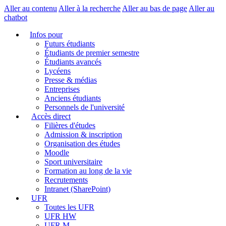
Aller au contenu
Aller à la recherche
Aller au bas de page
Aller au
chatbot
Infos pour
Futurs étudiants
Étudiants de premier semestre
Étudiants avancés
Lycéens
Presse & médias
Entreprises
Anciens étudiants
Personnels de l'université
Accès direct
Filières d'études
Admission & inscription
Organisation des études
Moodle
Sport universitaire
Formation au long de la vie
Recrutements
Intranet (SharePoint)
UFR
Toutes les UFR
UFR HW
UFR M