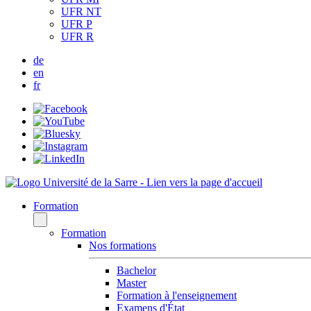
UFR NT
UFR P
UFR R
de
en
fr
Formation
Formation
Nos formations
Bachelor
Master
Formation à l'enseignement
Examens d'État