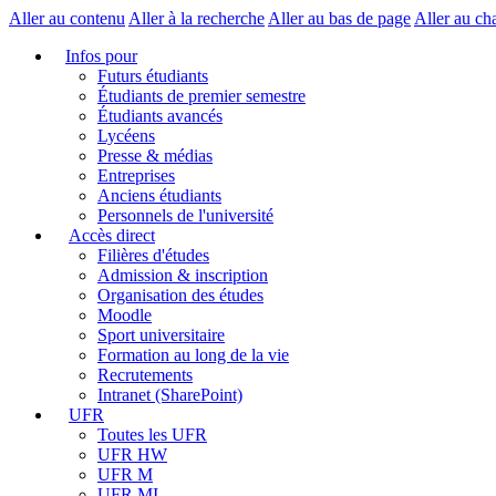
Aller au contenu
Aller à la recherche
Aller au bas de page
Aller au ch
Infos pour
Futurs étudiants
Étudiants de premier semestre
Étudiants avancés
Lycéens
Presse & médias
Entreprises
Anciens étudiants
Personnels de l'université
Accès direct
Filières d'études
Admission & inscription
Organisation des études
Moodle
Sport universitaire
Formation au long de la vie
Recrutements
Intranet (SharePoint)
UFR
Toutes les UFR
UFR HW
UFR M
UFR MI