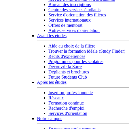
Bureau des inscriptions
Centre des services étudiants
Service d'orientation des filières
Services internationaux
Offres de mentorat
Autres services d'orientation
Avant les études
Aide au choix de la filière
Trouver la formation idéale (Study Finder)
Récits d'expériences
Programmes pour les scolaires
Découvrir la Sarre
Dépliants et brochures
Future Students Club
Après les études
Insertion professionnelle
Réseaux
Formation continue
Recherche d'emploi
Services d'orientation
Notre campus
Se restaurer sur le campus