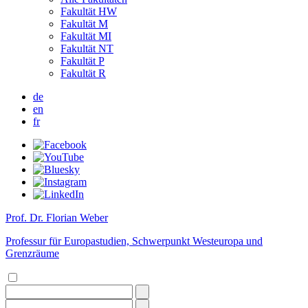
Fakultät HW
Fakultät M
Fakultät MI
Fakultät NT
Fakultät P
Fakultät R
de
en
fr
Prof. Dr. Florian Weber
Professur für Europastudien, Schwerpunkt Westeuropa und
Grenzräume