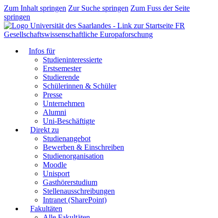
Zum Inhalt springen
Zur Suche springen
Zum Fuss der Seite
springen
FR
Gesellschaftswissenschaftliche Europaforschung
Infos für
Studieninteressierte
Erstsemester
Studierende
Schülerinnen & Schüler
Presse
Unternehmen
Alumni
Uni-Beschäftigte
Direkt zu
Studienangebot
Bewerben & Einschreiben
Studienorganisation
Moodle
Unisport
Gasthörerstudium
Stellenausschreibungen
Intranet (SharePoint)
Fakultäten
Alle Fakultäten