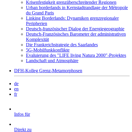
Krisenfestigkeit grenzüberschreitender Regionen
Urban borderlands in Kernstadtrandlage der Métropole
du Grand Paris
Linking Borderlands: Dynamiken grenzregionaler
Peripherien
Deutsch-französischer Dialog der Energiegeographie
Deutsch-Französisches Barometer der administrativen
Komplexität
Die Frankreichstrategie des Saarlandes
5G-Mobilfunkkonflikte
Evaluierung des "LIFE living Natura 2000"-Projektes
Landschaft und Atmosphäre
DFH-Kolleg Grenz-Metamorphosen
de
en
fr
Infos für
Direkt zu