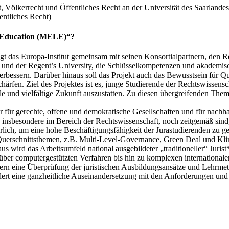
entliches Recht)
l Education (MELE)“?
 das Europa-Institut gemeinsam mit seinen Konsortialpartnern, den Rec
nd der Regent’s University, die Schlüssel­kompetenzen und akademisch
 verbessern. Darüber hinaus soll das Projekt auch das Bewusstsein für
ärfen. Ziel des Projektes ist es, junge Studierende der Rechts­wissens
ale und vielfältige Zukunft auszustatten. Zu diesen übergreifenden Them
er für gerechte, offene und demokratische Gesell­schaften und für na
insbesondere im Bereich der Rechts­wissenschaft, noch zeitgemäß sind,
lich, um eine hohe Beschäftigungs­fähigkeit der Jura­studierenden zu g
Querschnitts­themen, z.B. Multi-Level-Governance, Green Deal und Klim
s wird das Arbeits­umfeld national ausgebildeter „traditioneller“ Juri
ber computer­gestützten Verfahren bis hin zu komplexen inter­nationale
dern eine Über­prüfung der juristischen Ausbildungs­ansätze und Lehr­m
dert eine ganz­heitliche Auseinandersetzung mit den Anforderungen und