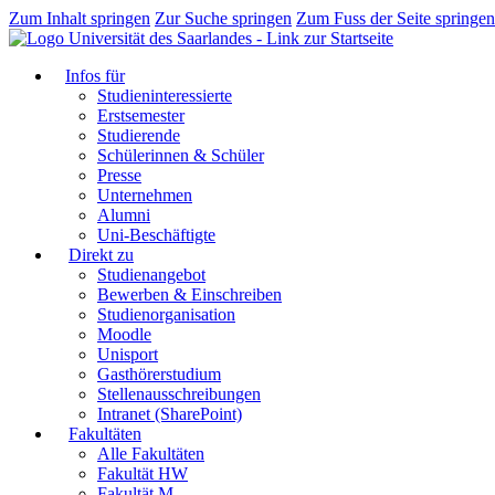
Zum Inhalt springen
Zur Suche springen
Zum Fuss der Seite springen
Infos für
Studieninteressierte
Erstsemester
Studierende
Schülerinnen & Schüler
Presse
Unternehmen
Alumni
Uni-Beschäftigte
Direkt zu
Studienangebot
Bewerben & Einschreiben
Studienorganisation
Moodle
Unisport
Gasthörerstudium
Stellenausschreibungen
Intranet (SharePoint)
Fakultäten
Alle Fakultäten
Fakultät HW
Fakultät M