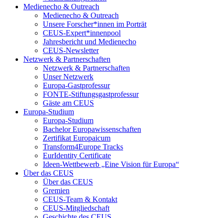
Medienecho & Outreach
Medienecho & Outreach
Unsere Forscher*innen im Porträt
CEUS-Expert*innenpool
Jahresbericht und Medienecho
CEUS-Newsletter
Netzwerk & Partnerschaften
Netzwerk & Partnerschaften
Unser Netzwerk
Europa-Gastprofessur
FONTE-Stiftungsgastprofessur
Gäste am CEUS
Europa-Studium
Europa-Studium
Bachelor Europawissenschaften
Zertifikat Europaicum
Transform4Europe Tracks
EurIdentity Certificate
Ideen-Wettbewerb „Eine Vision für Europa“
Über das CEUS
Über das CEUS
Gremien
CEUS-Team & Kontakt
CEUS-Mitgliedschaft
Geschichte des CEUS