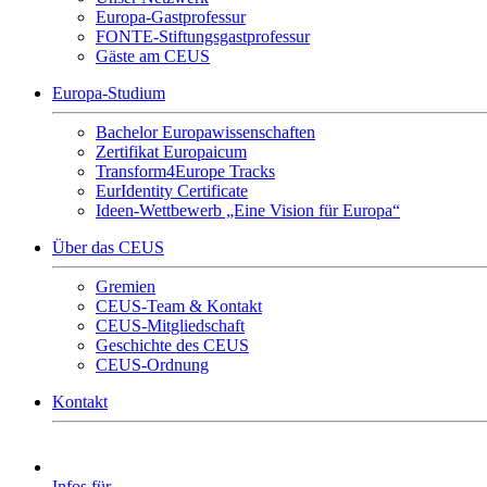
Europa-Gastprofessur
FONTE-Stiftungsgastprofessur
Gäste am CEUS
Europa-Studium
Bachelor Europawissenschaften
Zertifikat Europaicum
Transform4Europe Tracks
EurIdentity Certificate
Ideen-Wettbewerb „Eine Vision für Europa“
Über das CEUS
Gremien
CEUS-Team & Kontakt
CEUS-Mitgliedschaft
Geschichte des CEUS
CEUS-Ordnung
Kontakt
Infos für