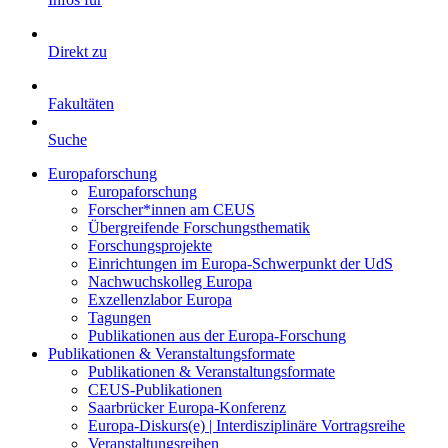
Direkt zu
Fakultäten
Suche
Europaforschung
Europaforschung
Forscher*innen am CEUS
Übergreifende Forschungsthematik
Forschungsprojekte
Einrichtungen im Europa-Schwerpunkt der UdS
Nachwuchskolleg Europa
Exzellenzlabor Europa
Tagungen
Publikationen aus der Europa-Forschung
Publikationen & Veranstaltungsformate
Publikationen & Veranstaltungsformate
CEUS-Publikationen
Saarbrücker Europa-Konferenz
Europa-Diskurs(e) | Interdisziplinäre Vortragsreihe
Veranstaltungsreihen