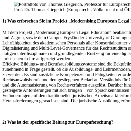
Prof. Dr. Thomas Giegerich (Europarecht, Völkerrecht und Öff
1) Was erforschen Sie im Projekt „Modernising European Lega
Mit dem Projekt „Modernising European Legal Education“ beabsichtigt
und Zagreb, sowie dem Campus Fryslȃn der University of Groningen u
Lehrfähigkeiten des akademischen Personals aller Konsortial­partner
Digitalisierung und Multi-Level-Governance für das Rechtsstudium sch
nötigen interdisziplinären und grund­legenden Rüstzeug für eine digit
juristischen Lehre aufgezeigt werden.
Effektive Bildungs- und Berufsausbildungssysteme sind die Eckpfeil
zunehmend in Frage gestellt, ob die Ausbildungs- und Lehr­methoden, 
zu werden. Es sind zusätzliche Kompetenzen und Fähig­keiten erforder
Rechtsanwalts­berufs und den gestiegenen Bedarf an Verständnis für 
und die Automatisierung von Rechts­verfahren ausgelöst. Darüber hinau
gesteigerte Anforderungen mit sich bringen – von Sprach­kenntnissen ü
Veränderungen auf dem traditionellen juristischen Arbeits­markt erfor
Heraus­forderungen gewachsen sind. Die juristische Ausbildung erfor
2) Was ist der spezifische Beitrag zur Europaforschung?