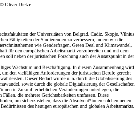
© Oliver Dietze
htsfakultäten der Universitäten von Belgrad, Cadiz, Skopje, Vilnius
en Fähig­keiten der Studierenden zu verbessern, indem wir die
 Querschnitts­themen wie Genderfragen, Green Deal und Klimawandel,
chaft für den europäischen Arbeits­markt vorzubereiten und mit dem
en soll neben der juristischen Forschung auch der Ansatz­punkt in der
chhaltiges Wachstum und Beschäftigung. In diesem Zusammen­hang wird
 um den vielfältigen Anforderungen der juristischen Berufe gerecht
ewährleisten. Dieser Bedarf wurde u. a. durch die Globalisierung des
awandel, sowie durch die globale Digitalisierung der Gesell­schaften
st*innen in Zukunft erheblichen Veränderungen unterliegen, die
n Fällen, die mehrere Gerichts­barkeiten umfassen. Diese
ethoden, um sicher­zustellen, dass die Absolvent*innen solchen neuen
 Bedürfnissen des heutigen europäischen und globalen Arbeitsmarkts.