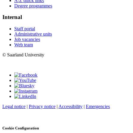
A-Z quick links
Degree programmes
Internal
Staff portal
Administrative units
Job vacancies
Web team
© Saarland University
Legal notice
|
Privacy notice
|
Accessibility
|
Emergencies
Cookie Configuration