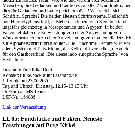
Menschen, ihre Gedanken und Laute festzuhalten? Und funktioniert
dies für Gedanken und Laute gleichermaßen? Wie verhält sich
Schrift zu Sprache? Die beiden ältesten Schriftsysteme, Keilschrift
und Hieroglyphenschrift, entstehen nach heutigem Kenntnisstand
ungefähr gleichzeitig in Mesopotamien und Ägypten. In beiden
Fällen lief dabei die Entwicklung von einer Aufzeichnung von
Wort-Informationen zu einer Aufzeichnung von Lauten, die letztlich
zur Alphabetschrift führen sollten. Die Lunchtime-Lecture wird vor
allem System und Entwicklung der Keilschrift vorstellen, die auch
für den Gasthörerkurs „Die älteste indo-europäische Sprache“ von
Bedeutung ist.
Dozentin: Dr. Ulrike Bock
Kontakt: ulrike.bock[at]uni-saarland.de
1 Termin am 23.06.2026
Tag und Uhrzeit: Dienstag, 12.15–13.15 Uhr
Ort/Format: MS Teams
LSF-Nr.: 164886
Link zur Veranstaltung
LL 05: Fundstücke und Fakten. Neueste
Forschungen auf Burg Kirkel