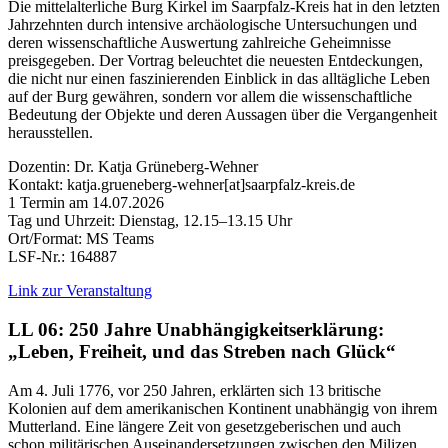
Die mittelalterliche Burg Kirkel im Saarpfalz-Kreis hat in den letzten
Jahrzehnten durch intensive archäologische Untersuchungen und
deren wissenschaftliche Auswertung zahlreiche Geheimnisse
preisgegeben. Der Vortrag beleuchtet die neuesten Entdeckungen,
die nicht nur einen faszinierenden Einblick in das alltägliche Leben
auf der Burg gewähren, sondern vor allem die wissenschaftliche
Bedeutung der Objekte und deren Aussagen über die Vergangenheit
herausstellen.
Dozentin: Dr. Katja Grüneberg-Wehner
Kontakt: katja.grueneberg-wehner[at]saarpfalz-kreis.de
1 Termin am 14.07.2026
Tag und Uhrzeit: Dienstag, 12.15–13.15 Uhr
Ort/Format: MS Teams
LSF-Nr.: 164887
Link zur Veranstaltung
LL 06: 250 Jahre Unabhängigkeitserklärung:
„Leben, Freiheit, und das Streben nach Glück“
Am 4. Juli 1776, vor 250 Jahren, erklärten sich 13 britische
Kolonien auf dem amerikanischen Kontinent unabhängig von ihrem
Mutterland. Eine längere Zeit von gesetzgeberischen und auch
schon militärischen Auseinandersetzungen zwischen den Milizen