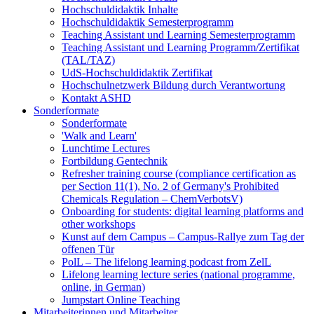
Hochschuldidaktik Inhalte
Hochschuldidaktik Semesterprogramm
Teaching Assistant und Learning Semesterprogramm
Teaching Assistant und Learning Programm/Zertifikat
(TAL/TAZ)
UdS-Hochschuldidaktik Zertifikat
Hochschulnetzwerk Bildung durch Verantwortung
Kontakt ASHD
Sonderformate
Sonderformate
'Walk and Learn'
Lunchtime Lectures
Fortbildung Gentechnik
Refresher training course (compliance certification as
per Section 11(1), No. 2 of Germany's Prohibited
Chemicals Regulation – ChemVerbotsV)
Onboarding for students: digital learning platforms and
other workshops
Kunst auf dem Campus – Campus-Rallye zum Tag der
offenen Tür
PolL – The lifelong learning podcast from ZelL
Lifelong learning lecture series (national programme,
online, in German)
Jumpstart Online Teaching
Mitarbeiterinnen und Mitarbeiter