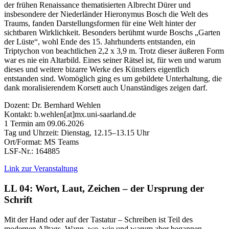
der frühen Renaissance thematisierten Albrecht Dürer und
insbesondere der Niederländer Hieronymus Bosch die Welt des
Traums, fanden Darstellungsformen für eine Welt hinter der
sichtbaren Wirklichkeit. Besonders berühmt wurde Boschs „Garten
der Lüste“, wohl Ende des 15. Jahrhunderts entstanden, ein
Triptychon von beachtlichen 2,2 x 3,9 m. Trotz dieser äußeren Form
war es nie ein Altarbild. Eines seiner Rätsel ist, für wen und warum
dieses und weitere bizarre Werke des Künstlers eigentlich
entstanden sind. Womöglich ging es um gebildete Unterhaltung, die
dank moralisierendem Korsett auch Unanständiges zeigen darf.
Dozent: Dr. Bernhard Wehlen
Kontakt: b.wehlen[at]mx.uni-saarland.de
1 Termin am 09.06.2026
Tag und Uhrzeit: Dienstag, 12.15–13.15 Uhr
Ort/Format: MS Teams
LSF-Nr.: 164885
Link zur Veranstaltung
LL 04: Wort, Laut, Zeichen – der Ursprung der
Schrift
Mit der Hand oder auf der Tastatur – Schreiben ist Teil des
modernen Alltags. Wann, wo, wie und warum aber begannen