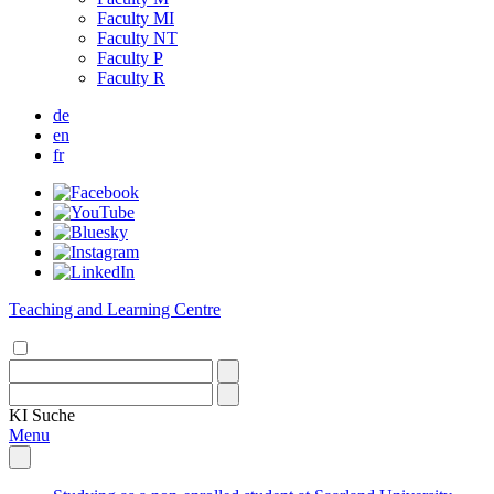
Faculty MI
Faculty NT
Faculty P
Faculty R
de
en
fr
Teaching and Learning Centre
KI
Suche
Menu