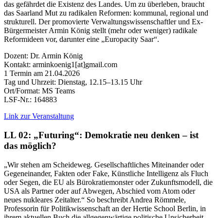
das gefährdet die Existenz des Landes. Um zu überleben, braucht
das Saarland Mut zu radikalen Reformen: kommunal, regional und
strukturell. Der promovierte Verwaltungswissenschaftler und Ex-
Bürgermeister Armin König stellt (mehr oder weniger) radikale
Reformideen vor, darunter eine „Europacity Saar“.
Dozent: Dr. Armin König
Kontakt: arminkoenig1[at]gmail.com
1 Termin am 21.04.2026
Tag und Uhrzeit: Dienstag, 12.15–13.15 Uhr
Ort/Format: MS Teams
LSF-Nr.: 164883
Link zur Veranstaltung
LL 02: „Futuring“: Demokratie neu denken – ist
das möglich?
„Wir stehen am Scheideweg. Gesellschaftliches Miteinander oder
Gegeneinander, Fakten oder Fake, Künstliche Intelligenz als Fluch
oder Segen, die EU als Bürokratiemonster oder Zukunftsmodell, die
USA als Partner oder auf Abwegen, Abschied vom Atom oder
neues nukleares Zeitalter.“ So beschreibt Andrea Römmele,
Professorin für Politikwissenschaft an der Hertie School Berlin, in
ihrem aktuellen Buch die allgegenwärtige politische Unsicherheit.