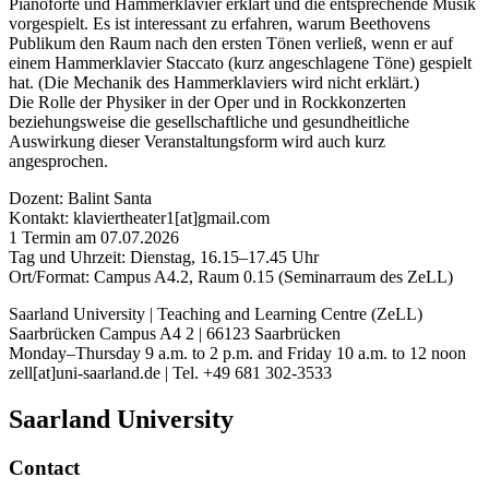
Pianoforte und Hammerklavier erklärt und die entsprechende Musik
vorgespielt. Es ist interessant zu erfahren, warum Beethovens
Publikum den Raum nach den ersten Tönen verließ, wenn er auf
einem Hammerklavier Staccato (kurz angeschlagene Töne) gespielt
hat. (Die Mechanik des Hammerklaviers wird nicht erklärt.)
Die Rolle der Physiker in der Oper und in Rockkonzerten
beziehungsweise die gesellschaftliche und gesundheitliche
Auswirkung dieser Veranstaltungsform wird auch kurz
angesprochen.
Dozent: Balint Santa
Kontakt: klaviertheater1[at]gmail.com
1 Termin am 07.07.2026
Tag und Uhrzeit: Dienstag, 16.15–17.45 Uhr
Ort/Format: Campus A4.2, Raum 0.15 (Seminarraum des ZeLL)
Saarland University | Teaching and Learning Centre (ZeLL)
Saarbrücken Campus A4 2 | 66123 Saarbrücken
Monday–Thursday 9 a.m. to 2 p.m. and Friday 10 a.m. to 12 noon
zell[at]uni-saarland.de | Tel. +49 681 302-3533
Saarland University
Contact