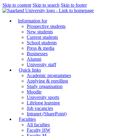
Skip to content
Skip to search
Skip to footer
Information for
Prospective students
New students
Current students
School students
Press & media
Businesses
Alumni
University staff
Quick links
Academic programmes
Applying & enrolling
Study organisation
Moodle
University sports
Lifelong learning
Job vacancies
Intranet (SharePoint)
Faculties
All faculties
Faculty HW
Faculty M