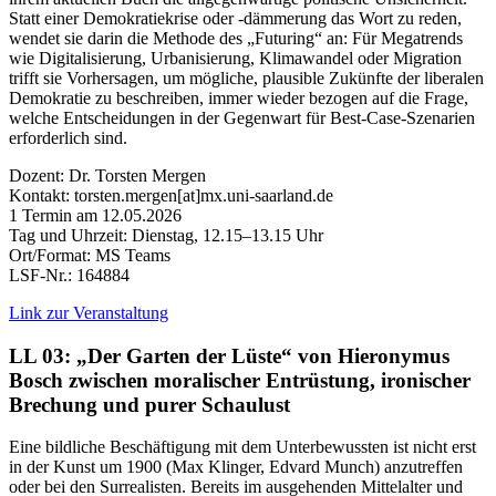
Statt einer Demokratiekrise oder -dämmerung das Wort zu reden,
wendet sie darin die Methode des „Futuring“ an: Für Megatrends
wie Digitalisierung, Urbanisierung, Klimawandel oder Migration
trifft sie Vorhersagen, um mögliche, plausible Zukünfte der liberalen
Demokratie zu beschreiben, immer wieder bezogen auf die Frage,
welche Entscheidungen in der Gegenwart für Best-Case-Szenarien
erforderlich sind.
Dozent: Dr. Torsten Mergen
Kontakt: torsten.mergen[at]mx.uni-saarland.de
1 Termin am 12.05.2026
Tag und Uhrzeit: Dienstag, 12.15–13.15 Uhr
Ort/Format: MS Teams
LSF-Nr.: 164884
Link zur Veranstaltung
LL 03: „Der Garten der Lüste“ von Hieronymus
Bosch zwischen moralischer Entrüstung, ironischer
Brechung und purer Schaulust
Eine bildliche Beschäftigung mit dem Unterbewussten ist nicht erst
in der Kunst um 1900 (Max Klinger, Edvard Munch) anzutreffen
oder bei den Surrealisten. Bereits im ausgehenden Mittelalter und