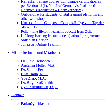
Refresher training course (compliance certification as
per Section 11(1), No. 2 of Germany's Prohibited
Chemicals Regulation – ChemVerbotsV)
Onboarding for students: digital learning platforms and
other workshops
Kunst auf dem Campus – Campus-Rallye zum Tag der
offenen Tür
PolL – The lifelong learning podcast from ZelL
Lifelong learning lecture series (national programme,
online, in German)
Jumpstart Online Teaching
Mitarbeiterinnen und Mitarbeiter
Dr. Gesa Heinbach
Angelina Müller, M.A.
Dr. Sabine Penth
Elias Harth, M.A.
Yue Zhao, M.A.
Dr. Birgit Roßmanith
Cyra Sammtleben, Dipl.
Kontakt
Parkmöglichkeiten