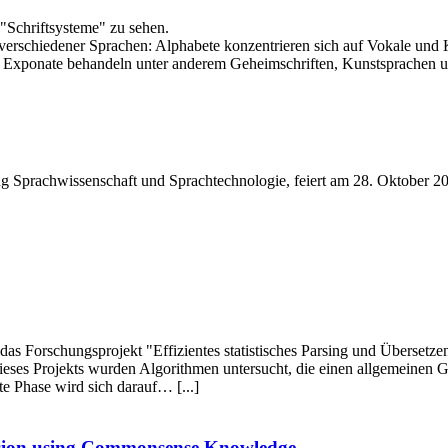
"Schriftsysteme" zu sehen.
e verschiedener Sprachen: Alphabete konzentrieren sich auf Vokale un
Exponate behandeln unter anderem Geheimschriften, Kunstsprachen und
ng Sprachwissenschaft und Sprachtechnologie, feiert am 28. Oktober 20
das Forschungsprojekt "Effizientes statistisches Parsing und Überse
 dieses Projekts wurden Algorithmen untersucht, die einen allgemeinen 
e Phase wird sich darauf… [...]
sion using Commonsense Knowledge