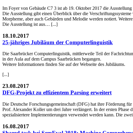
Im Foyer von Gebäude C7 3 ist ab 19. Oktober 2017 die Ausstellung 
Die Ausstellung gibt einen Überblick über die Verschriftungssystem
Morpheme, aber auch Gebärden und Melodie werden notiert. Weitere 
Die Ausstellung ist aus… [...]
18.10.2017
25-jähriges Jubiläum der Computerlinguistik
Die Saarbrücker Computerlinguistik, mittlerweile Teil der Fachrichtu
in der Aula auf dem Campus Saarbrücken begangen.
Weitere Informationen finden Sie auf der Webseite des Jubiläums.
[...]
23.08.2017
DFG-Projekt zu effizientem Parsing erweitert
Die Deutsche Forschungsgemeinschaft (DFG) hat ihre Förderung für 
Prof. Alexander Koller um drei Jahre verlängert. In der ersten Phase
spezialisiertere Implementierungen verwendet werden kann. Die zweit
16.08.2017
Shared task bei SemEval 2018: Machine Comprehen