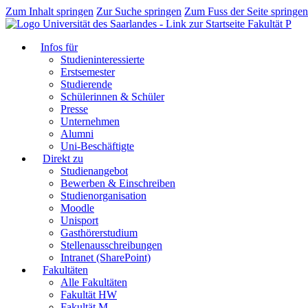
Zum Inhalt springen
Zur Suche springen
Zum Fuss der Seite springen
Fakultät P
Infos für
Studieninteressierte
Erstsemester
Studierende
Schülerinnen & Schüler
Presse
Unternehmen
Alumni
Uni-Beschäftigte
Direkt zu
Studienangebot
Bewerben & Einschreiben
Studienorganisation
Moodle
Unisport
Gasthörerstudium
Stellenausschreibungen
Intranet (SharePoint)
Fakultäten
Alle Fakultäten
Fakultät HW
Fakultät M