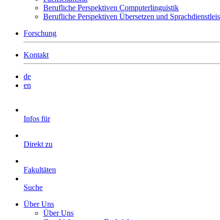
Berufliche Perspektiven Computerlinguistik
Berufliche Perspektiven Übersetzen und Sprachdienstlei
Forschung
Kontakt
de
en
Infos für
Direkt zu
Fakultäten
Suche
Über Uns
Über Uns