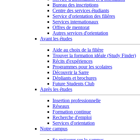
Bureau des inscriptions
Centre des services étudiants
Service d'orientation des filières
Services internationaux
Offres de mentorat
Autres services d'orientation
Avant les études
Aide au choix de la filière
Trouver la formation idéale (Study Finder)
Récits d'expériences
Programmes pour les scolaires
Découvrir la Sarre
Dépliants et brochures
Future Students Club
Après les études
Insertion professionnelle
Réseaux
Formation continue
Recherche d'emploi
Services d'orientation
Notre campus
Se restaurer sur le campus