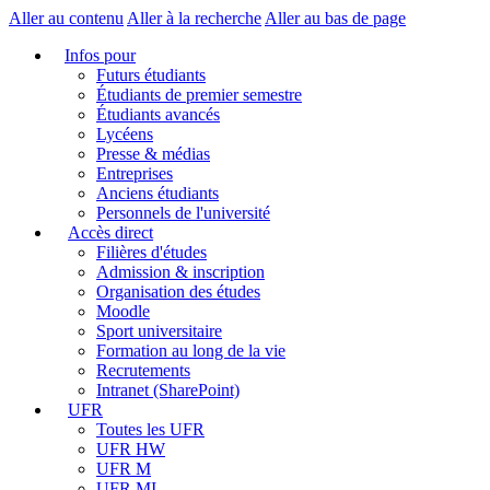
Aller au contenu
Aller à la recherche
Aller au bas de page
Infos pour
Futurs étudiants
Étudiants de premier semestre
Étudiants avancés
Lycéens
Presse & médias
Entreprises
Anciens étudiants
Personnels de l'université
Accès direct
Filières d'études
Admission & inscription
Organisation des études
Moodle
Sport universitaire
Formation au long de la vie
Recrutements
Intranet (SharePoint)
UFR
Toutes les UFR
UFR HW
UFR M
UFR MI