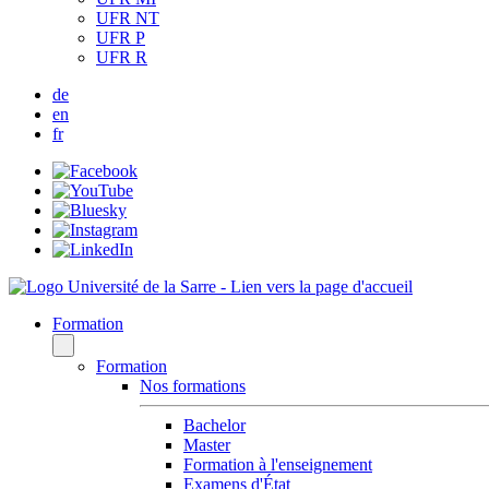
UFR NT
UFR P
UFR R
de
en
fr
Formation
Formation
Nos formations
Bachelor
Master
Formation à l'enseignement
Examens d'État