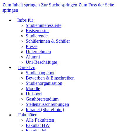
Zum Inhalt springen
Zur Suche springen
Zum Fuss der Seite
springen
Infos für
Studieninteressierte
Erstsemester
Studierende
Schülerinnen & Schüler
Presse
Unternehmen
Alumni
Uni-Beschäftigte
Direkt zu
Studienangebot
Bewerben & Einschreiben
Studienorganisation
Moodle
Unisport
Gasthörerstudium
Stellenausschreibungen
Intranet (SharePoint)
Fakultäten
Alle Fakultäten
Fakultät HW
Fakultät M