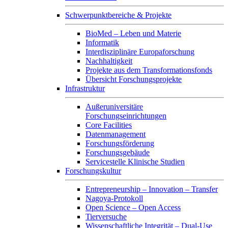
Schwerpunktbereiche & Projekte
BioMed – Leben und Materie
Informatik
Interdisziplinäre Europaforschung
Nachhaltigkeit
Projekte aus dem Transformationsfonds
Übersicht Forschungsprojekte
Infrastruktur
Außeruniversitäre
Forschungseinrichtungen
Core Facilities
Datenmanagement
Forschungsförderung
Forschungsgebäude
Servicestelle Klinische Studien
Forschungskultur
Entrepreneurship – Innovation – Transfer
Nagoya-Protokoll
Open Science – Open Access
Tierversuche
Wissenschaftliche Integrität – Dual-Use