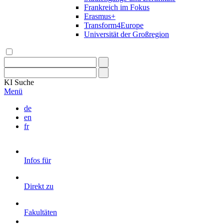
Frankreich im Fokus
Erasmus+
Transform4Europe
Universität der Großregion
KI
Suche
Menü
de
en
fr
Infos für
Direkt zu
Fakultäten