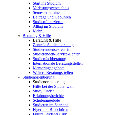
Start ins Studium
Vorlesungsverzeichnis
Semestertermine
Beiträge und Gebühren
Studienfinanzierung
Alltag im Studium
Mehr...
Beratung & Hilfe
Beratung & Hilfe
Zentrale Studienberatung
Studierendensekretariat
Studierenden-Service-Center
Studienfachberatung
Internationale Beratungsstellen
Mentoringangebote
Weitere Beratungsstellen
Studienorientierung
Studienorientierung
Hilfe bei der Studienwahl
Study Finder
Erfahrungsberichte
Schülerangebote
Studieren im Saarland
Flyer und Broschüren
Future Students Club