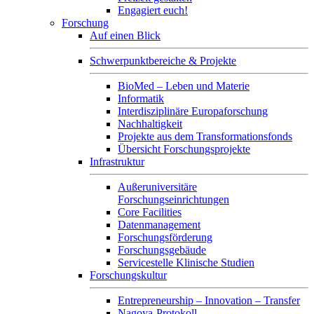
Engagiert euch!
Forschung
Auf einen Blick
Schwerpunktbereiche & Projekte
BioMed – Leben und Materie
Informatik
Interdisziplinäre Europaforschung
Nachhaltigkeit
Projekte aus dem Transformationsfonds
Übersicht Forschungsprojekte
Infrastruktur
Außeruniversitäre
Forschungseinrichtungen
Core Facilities
Datenmanagement
Forschungsförderung
Forschungsgebäude
Servicestelle Klinische Studien
Forschungskultur
Entrepreneurship – Innovation – Transfer
Nagoya-Protokoll