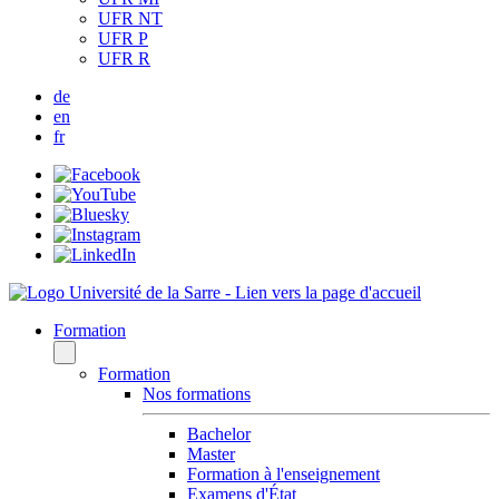
UFR NT
UFR P
UFR R
de
en
fr
Formation
Formation
Nos formations
Bachelor
Master
Formation à l'enseignement
Examens d'État