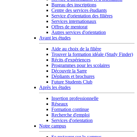
Bureau des inscriptions
Centre des services étudiants
Service d'orientation des filières
Services internationaux
Offres de mentorat
Autres services d'orientation
Avant les études
Aide au choix de la filière
Trouver la formation idéale (Study Finder)
Récits d'expériences
Programmes pour les scolaires
Découvrir la Sarre
Dépliants et brochures
Future Students Club
Après les études
Insertion professionnelle
Réseaux
Formation continue
Recherche d'emploi
Services d'orientation
Notre campus
Se restaurer sur le campus