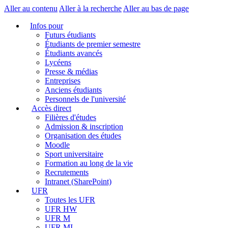
Aller au contenu
Aller à la recherche
Aller au bas de page
Infos pour
Futurs étudiants
Étudiants de premier semestre
Étudiants avancés
Lycéens
Presse & médias
Entreprises
Anciens étudiants
Personnels de l'université
Accès direct
Filières d'études
Admission & inscription
Organisation des études
Moodle
Sport universitaire
Formation au long de la vie
Recrutements
Intranet (SharePoint)
UFR
Toutes les UFR
UFR HW
UFR M
UFR MI