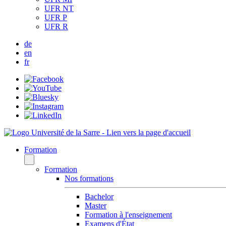
UFR NT
UFR P
UFR R
de
en
fr
Formation
Formation
Nos formations
Bachelor
Master
Formation à l'enseignement
Examens d'État