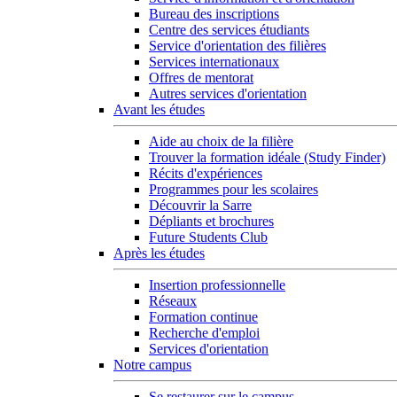
Bureau des inscriptions
Centre des services étudiants
Service d'orientation des filières
Services internationaux
Offres de mentorat
Autres services d'orientation
Avant les études
Aide au choix de la filière
Trouver la formation idéale (Study Finder)
Récits d'expériences
Programmes pour les scolaires
Découvrir la Sarre
Dépliants et brochures
Future Students Club
Après les études
Insertion professionnelle
Réseaux
Formation continue
Recherche d'emploi
Services d'orientation
Notre campus
Se restaurer sur le campus