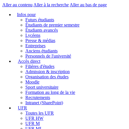
Aller au contenu
Aller à la recherche
Aller au bas de page
Infos pour
Futurs étudiants
Étudiants de premier semestre
Étudiants avancés
Lycéens
Presse & médias
Entreprises
Anciens étudiants
Personnels de l'université
Accès direct
Filières d'études
Admission & inscription
Organisation des études
Moodle
Sport universitaire
Formation au long de la vie
Recrutements
Intranet (SharePoint)
UFR
Toutes les UFR
UFR HW
UFR M
UFR MI