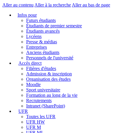
Aller au contenu
Aller à la recherche
Aller au bas de page
Infos pour
Futurs étudiants
Étudiants de premier semestre
Étudiants avancés
Lycéens
Presse & médias
Entreprises
Anciens étudiants
Personnels de l'université
Accès direct
Filières d'études
Admission & inscription
Organisation des études
Moodle
Sport universitaire
Formation au long de la vie
Recrutements
Intranet (SharePoint)
UFR
Toutes les UFR
UFR HW
UFR M
UFR MI