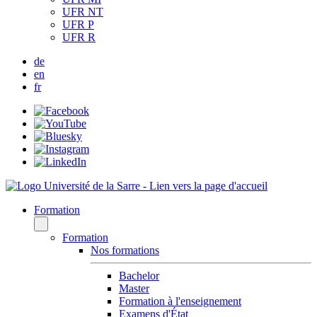
UFR NT
UFR P
UFR R
de
en
fr
Formation
Formation
Nos formations
Bachelor
Master
Formation à l'enseignement
Examens d'État