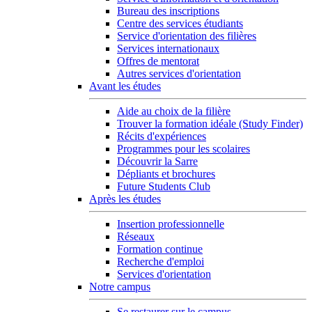
Bureau des inscriptions
Centre des services étudiants
Service d'orientation des filières
Services internationaux
Offres de mentorat
Autres services d'orientation
Avant les études
Aide au choix de la filière
Trouver la formation idéale (Study Finder)
Récits d'expériences
Programmes pour les scolaires
Découvrir la Sarre
Dépliants et brochures
Future Students Club
Après les études
Insertion professionnelle
Réseaux
Formation continue
Recherche d'emploi
Services d'orientation
Notre campus
Se restaurer sur le campus