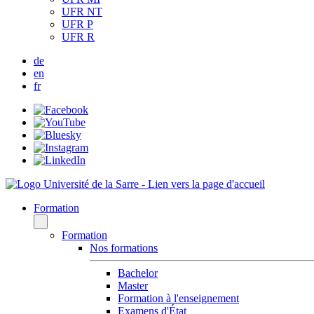
UFR NT
UFR P
UFR R
de
en
fr
Formation
Formation
Nos formations
Bachelor
Master
Formation à l'enseignement
Examens d'État