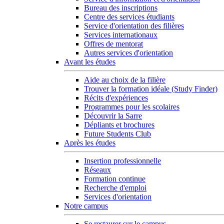
Bureau des inscriptions
Centre des services étudiants
Service d'orientation des filières
Services internationaux
Offres de mentorat
Autres services d'orientation
Avant les études
Aide au choix de la filière
Trouver la formation idéale (Study Finder)
Récits d'expériences
Programmes pour les scolaires
Découvrir la Sarre
Dépliants et brochures
Future Students Club
Après les études
Insertion professionnelle
Réseaux
Formation continue
Recherche d'emploi
Services d'orientation
Notre campus
Se restaurer sur le campus