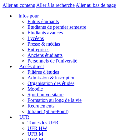
Aller au contenu
Aller à la recherche
Aller au bas de page
Infos pour
Futurs étudiants
Étudiants de premier semestre
Étudiants avancés
Lycéens
Presse & médias
Entreprises
Anciens étudiants
Personnels de l'université
Accès direct
Filières d'études
Admission & inscription
Organisation des études
Moodle
Sport universitaire
Formation au long de la vie
Recrutements
Intranet (SharePoint)
UFR
Toutes les UFR
UFR HW
UFR M
UFR MI