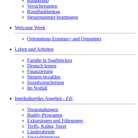
Bankkonto
Versicherungen
Rundfunkbeitrag
Steuernummer beantragen
Welcome Week
Orientations Erasmus+ and Ostpartner
Leben und Arbeiten
Familie in Saarbrücken
Deutsch lernen
Finanzierung
Steuern bezahlen
Sozialversicherung
Im Notfall
Interkulturelles Angebot - ZiS
Veranstaltungen
Buddy-Programm
Exkursionen und Führungen
Treffs, Kultur, Sport
Länderabende
Spezialitätentage