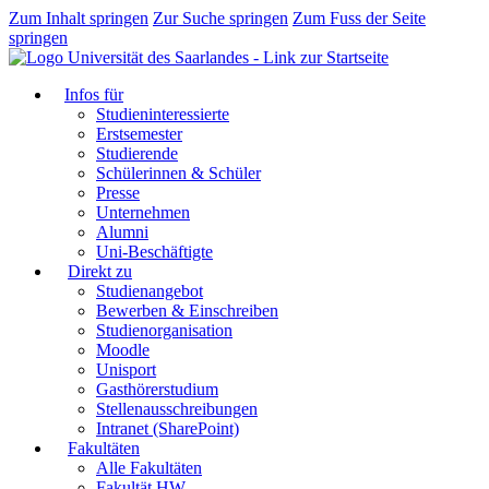
Zum Inhalt springen
Zur Suche springen
Zum Fuss der Seite
springen
Infos für
Studieninteressierte
Erstsemester
Studierende
Schülerinnen & Schüler
Presse
Unternehmen
Alumni
Uni-Beschäftigte
Direkt zu
Studienangebot
Bewerben & Einschreiben
Studienorganisation
Moodle
Unisport
Gasthörerstudium
Stellenausschreibungen
Intranet (SharePoint)
Fakultäten
Alle Fakultäten
Fakultät HW