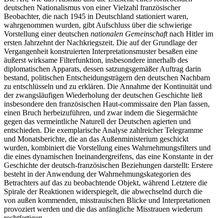
deutschen Nationalismus von einer Vielzahl französischer
Beobachter, die nach 1945 in Deutschland stationiert waren,
wahrgenommen wurden, gibt Aufschluss über die schwierige
Vorstellung einer deutschen
nationalen Gemeinschaft
nach Hitler im
ersten Jahrzehnt der Nachkriegszeit. Die auf der Grundlage der
Vergangenheit konstruierten Interpretationsmuster besaßen eine
äußerst wirksame Filterfunktion, insbesondere innerhalb des
diplomatischen Apparats, dessen satzungsgemäßer Auftrag darin
bestand, politischen Entscheidungsträgern den deutschen Nachbarn
zu entschlüsseln und zu erklären. Die Annahme der Kontinuität und
der zwangsläufigen Wiederholung der deutschen Geschichte ließ
insbesondere den französischen Haut-commissaire den Plan fassen,
einen Bruch herbeizuführen, und zwar indem die Siegermächte
gegen das vermeintliche Naturell der Deutschen agierten und
entschieden. Die exemplarische Analyse zahlreicher Telegramme
und Monatsberichte, die an das Außenministerium geschickt
wurden, kombiniert die Vorstellung eines Wahrnehmungsfilters und
die eines dynamischen Ineinandergreifens, das eine Konstante in der
Geschichte der deutsch-französischen Beziehungen darstellt: Erstere
besteht in der Anwendung der Wahrnehmungskategorien des
Betrachters auf das zu beobachtende Objekt, während Letztere die
Spirale der Reaktionen widerspiegelt, die abwechselnd durch die
von außen kommenden, misstrauischen Blicke und Interpretationen
provoziert werden und die das anfängliche Misstrauen wiederum
rechtfertigen.