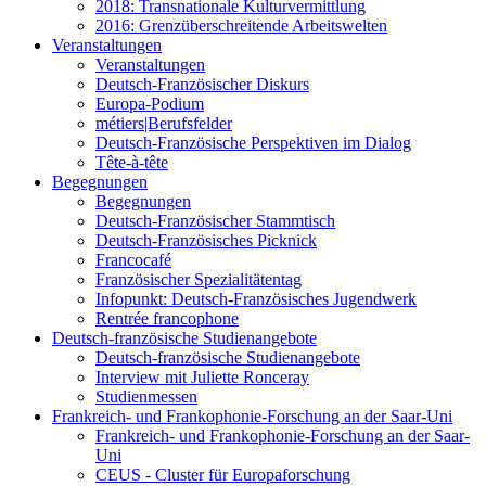
2018: Transnationale Kulturvermittlung
2016: Grenzüberschreitende Arbeitswelten
Veranstaltungen
Veranstaltungen
Deutsch-Französischer Diskurs
Europa-Podium
métiers|Berufsfelder
Deutsch-Französische Perspektiven im Dialog
Tête-à-tête
Begegnungen
Begegnungen
Deutsch-Französischer Stammtisch
Deutsch-Französisches Picknick
Francocafé
Französischer Spezialitätentag
Infopunkt: Deutsch-Französisches Jugendwerk
Rentrée francophone
Deutsch-französische Studienangebote
Deutsch-französische Studienangebote
Interview mit Juliette Ronceray
Studienmessen
Frankreich- und Frankophonie-Forschung an der Saar-Uni
Frankreich- und Frankophonie-Forschung an der Saar-
Uni
CEUS - Cluster für Europaforschung