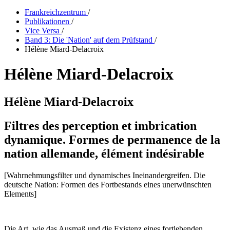
Frankreichzentrum
/
Publikationen
/
Vice Versa
/
Band 3: Die 'Nation' auf dem Prüfstand
/
Hélène Miard-Delacroix
Hélène Miard-Delacroix
Hélène Miard-Delacroix
Filtres des perception et imbrication
dynamique. Formes de permanence de la
nation allemande, élément indésirable
[Wahrnehmungsfilter und dynamisches Ineinandergreifen. Die
deutsche Nation: Formen des Fortbestands eines unerwünschten
Elements]
Die Art, wie das Ausmaß und die Existenz eines fortlebenden