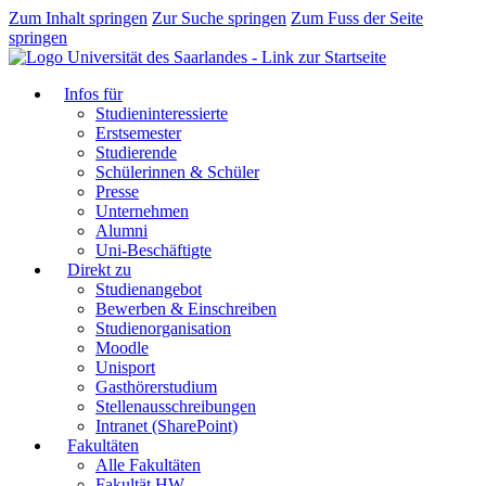
Zum Inhalt springen
Zur Suche springen
Zum Fuss der Seite
springen
Infos für
Studieninteressierte
Erstsemester
Studierende
Schülerinnen & Schüler
Presse
Unternehmen
Alumni
Uni-Beschäftigte
Direkt zu
Studienangebot
Bewerben & Einschreiben
Studienorganisation
Moodle
Unisport
Gasthörerstudium
Stellenausschreibungen
Intranet (SharePoint)
Fakultäten
Alle Fakultäten
Fakultät HW