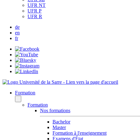
UFR NT
UFR P
UFR R
de
en
fr
Formation
Formation
Nos formations
Bachelor
Master
Formation à l'enseignement
Examens d'État