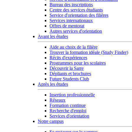
Bureau des inscriptions
Centre des services étudiants
Service d'orientation des filières
Services internationaux
Offres de mentorat
Autres services d'orientation
Avant les études
Aide au choix de la filière
Trouver la formation idéale (Study Finder)
Récits d'expériences
Programmes pour les scolaires
Découvrir la Sarre
Dépliants et brochures
Future Students Club
Après les études
Insertion professionnelle
Réseaux
Formation continue
Recherche d'emploi
Services d'orientation
Notre campus
Se restaurer sur le campus