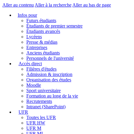
Aller au contenu
Aller à la recherche
Aller au bas de page
Infos pour
Futurs étudiants
Étudiants de premier semestre
Étudiants avancés
Lycéens
Presse & médias
Entreprises
Anciens étudiants
Personnels de l'université
Accès direct
Filières d'études
Admission & inscription
Organisation des études
Moodle
Sport universitaire
Formation au long de la vie
Recrutements
Intranet (SharePoint)
UFR
Toutes les UFR
UFR HW
UFR M
UFR MI