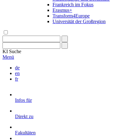
Frankreich im Fokus
Erasmus+
Transform4Europe
Universität der Großregion
KI
Suche
Menü
de
en
fr
Infos für
Direkt zu
Fakultäten