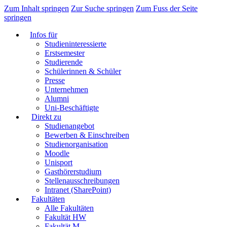
Zum Inhalt springen
Zur Suche springen
Zum Fuss der Seite
springen
Infos für
Studieninteressierte
Erstsemester
Studierende
Schülerinnen & Schüler
Presse
Unternehmen
Alumni
Uni-Beschäftigte
Direkt zu
Studienangebot
Bewerben & Einschreiben
Studienorganisation
Moodle
Unisport
Gasthörerstudium
Stellenausschreibungen
Intranet (SharePoint)
Fakultäten
Alle Fakultäten
Fakultät HW
Fakultät M