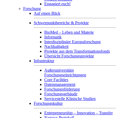
Engagiert euch!
Forschung
Auf einen Blick
Schwerpunktbereiche & Projekte
BioMed – Leben und Materie
Informatik
Interdisziplinäre Europaforschung
Nachhaltigkeit
Projekte aus dem Transformationsfonds
Übersicht Forschungsprojekte
Infrastruktur
Außeruniversitäre
Forschungseinrichtungen
Core Facilities
Datenmanagement
Forschungsförderung
Forschungsgebäude
Servicestelle Klinische Studien
Forschungskultur
Entrepreneurship – Innovation – Transfer
Nagoya-Protokoll