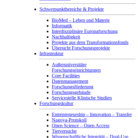
Schwerpunktbereiche & Projekte
BioMed – Leben und Materie
Informatik
Interdisziplinäre Europaforschung
Nachhaltigkeit
Projekte aus dem Transformationsfonds
Übersicht Forschungsprojekte
Infrastruktur
Außeruniversitäre
Forschungseinrichtungen
Core Facilities
Datenmanagement
Forschungsförderung
Forschungsgebäude
Servicestelle Klinische Studien
Forschungskultur
Entrepreneurship – Innovation – Transfer
Nagoya-Protokoll
Open Science – Open Access
Tierversuche
Wissenschaftliche Integrität – Dual-Use