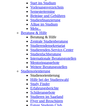
Start ins Studium
Vorlesungsverzeichnis
Semestertermine
Beiträge und Gebühren
Studienfinanzierung
Alltag im Studium
Mehr...
Beratung & Hilfe
Beratung & Hilfe
Zentrale Studienberatung
Studierendensekretariat
Studierenden-Service-Center
Studienfachberatung
Internationale Beratungsstellen
Mentoringangebote
Weitere Beratungsstellen
Studienorientierung
Studienorientierung
Hilfe bei der Studienwahl
Study Finder
Erfahrungsberichte
Schülerangebote
Studieren im Saarland
Flyer und Broschüren
Future Students Club