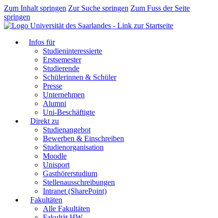
Zum Inhalt springen
Zur Suche springen
Zum Fuss der Seite
springen
Infos für
Studieninteressierte
Erstsemester
Studierende
Schülerinnen & Schüler
Presse
Unternehmen
Alumni
Uni-Beschäftigte
Direkt zu
Studienangebot
Bewerben & Einschreiben
Studienorganisation
Moodle
Unisport
Gasthörerstudium
Stellenausschreibungen
Intranet (SharePoint)
Fakultäten
Alle Fakultäten
Fakultät HW