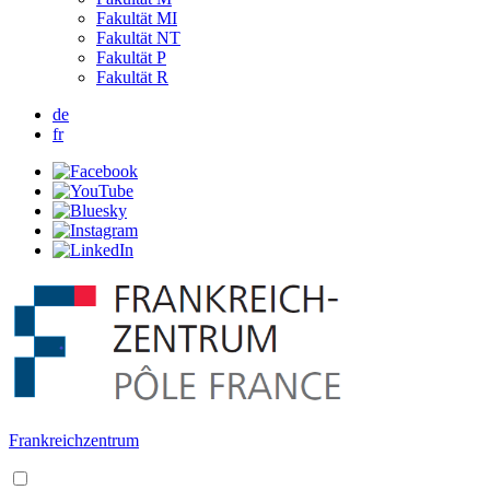
Fakultät MI
Fakultät NT
Fakultät P
Fakultät R
de
fr
Frankreichzentrum