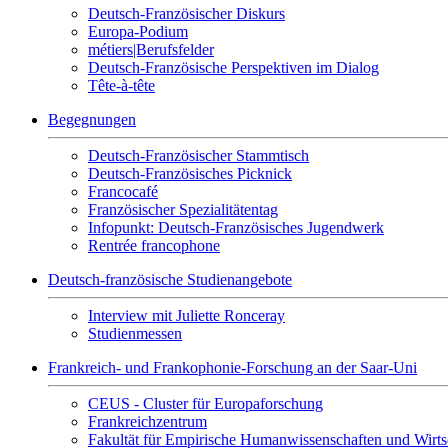
Deutsch-Französischer Diskurs
Europa-Podium
métiers|Berufsfelder
Deutsch-Französische Perspektiven im Dialog
Tête-à-tête
Begegnungen
Deutsch-Französischer Stammtisch
Deutsch-Französisches Picknick
Francocafé
Französischer Spezialitätentag
Infopunkt: Deutsch-Französisches Jugendwerk
Rentrée francophone
Deutsch-französische Studienangebote
Interview mit Juliette Ronceray
Studienmessen
Frankreich- und Frankophonie-Forschung an der Saar-Uni
CEUS - Cluster für Europaforschung
Frankreichzentrum
Fakultät für Empirische Humanwissenschaften und Wirts