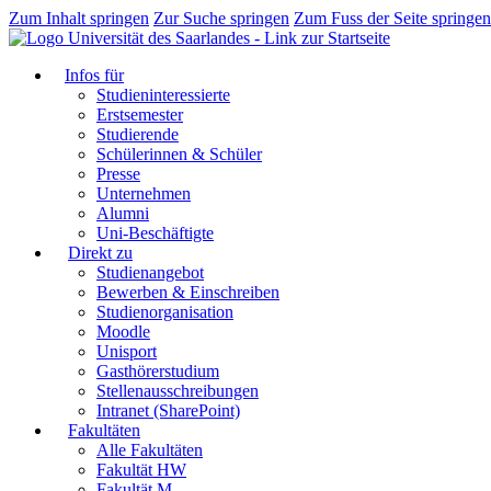
Zum Inhalt springen
Zur Suche springen
Zum Fuss der Seite springen
Infos für
Studieninteressierte
Erstsemester
Studierende
Schülerinnen & Schüler
Presse
Unternehmen
Alumni
Uni-Beschäftigte
Direkt zu
Studienangebot
Bewerben & Einschreiben
Studienorganisation
Moodle
Unisport
Gasthörerstudium
Stellenausschreibungen
Intranet (SharePoint)
Fakultäten
Alle Fakultäten
Fakultät HW
Fakultät M