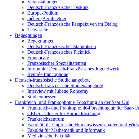
Veranstaltungen
Deutsch-Französischer Diskurs
Europa-Podium
métiers|Berufsfelder
Deutsch-Französische Perspektiven im Dialog
Tête-à-tête
Begegnungen
Begegnungen
Deutsch-Französischer Stammtisch
Deutsch-Französisches Picknick
Francocafé
Französischer Spezialitätentag
Infopunkt: Deutsch-Französisches Jugendwerk
Rentrée francophone
Deutsch-französische Studienangebote
Deutsch-französische Studienangebote
Interview mit Juliette Ronceray
Studienmessen
Frankreich- und Frankophonie-Forschung an der Saar-Uni
Frankreich- und Frankophonie-Forschung an der Saar-U
CEUS - Cluster für Europaforschung
Frankreichzentrum
Fakultät für Empirische Humanwissenschaften und Wirts
Fakultät für Mathematik und Informatik
Medizinische Fakultät