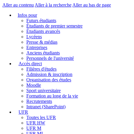
Aller au contenu
Aller à la recherche
Aller au bas de page
Infos pour
Futurs étudiants
Étudiants de premier semestre
Étudiants avancés
Lycéens
Presse & médias
Entreprises
Anciens étudiants
Personnels de l'université
Accès direct
Filières d'études
Admission & inscription
Organisation des études
Moodle
Sport universitaire
Formation au long de la vie
Recrutements
Intranet (SharePoint)
UFR
Toutes les UFR
UFR HW
UFR M
UFR MI