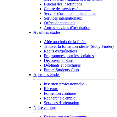
Bureau des inscriptions
Centre des services étudiants
Service d'orientation des filières
Services internationaux
Offres de mentorat
Autres services d'orientation
Avant les études
Aide au choix de la filière
Trouver la formation idéale (Study Finder)
Récits d'expériences
Programmes pour les scolaires
Découvrir la Sarre
Dépliants et brochures
Future Students Club
Après les études
Insertion professionnelle
Réseaux
Formation continue
Recherche d'emploi
Services d'orientation
Notre campus
Se restaurer sur le campus