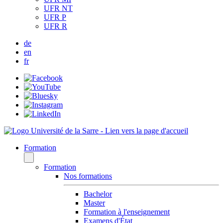
UFR NT
UFR P
UFR R
de
en
fr
Formation
Formation
Nos formations
Bachelor
Master
Formation à l'enseignement
Examens d'État