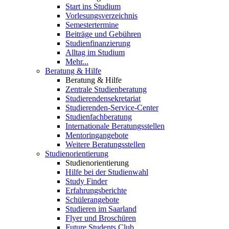
Start ins Studium
Vorlesungsverzeichnis
Semestertermine
Beiträge und Gebühren
Studienfinanzierung
Alltag im Studium
Mehr...
Beratung & Hilfe
Beratung & Hilfe
Zentrale Studienberatung
Studierendensekretariat
Studierenden-Service-Center
Studienfachberatung
Internationale Beratungsstellen
Mentoringangebote
Weitere Beratungsstellen
Studienorientierung
Studienorientierung
Hilfe bei der Studienwahl
Study Finder
Erfahrungsberichte
Schülerangebote
Studieren im Saarland
Flyer und Broschüren
Future Students Club