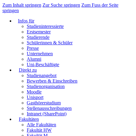
Zum Inhalt springen
Zur Suche springen
Zum Fuss der Seite
springen
Infos für
Studieninteressierte
Erstsemester
Studierende
Schülerinnen & Schüler
Presse
Unternehmen
Alumni
Uni-Beschäftigte
Direkt zu
Studienangebot
Bewerben & Einschreiben
Studienorganisation
Moodle
Unisport
Gasthörerstudium
Stellenausschreibungen
Intranet (SharePoint)
Fakultäten
Alle Fakultäten
Fakultät HW
Fakultät M