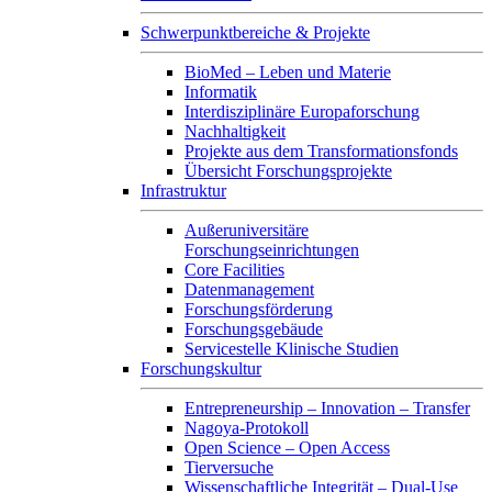
Schwerpunktbereiche & Projekte
BioMed – Leben und Materie
Informatik
Interdisziplinäre Europaforschung
Nachhaltigkeit
Projekte aus dem Transformationsfonds
Übersicht Forschungsprojekte
Infrastruktur
Außeruniversitäre
Forschungseinrichtungen
Core Facilities
Datenmanagement
Forschungsförderung
Forschungsgebäude
Servicestelle Klinische Studien
Forschungskultur
Entrepreneurship – Innovation – Transfer
Nagoya-Protokoll
Open Science – Open Access
Tierversuche
Wissenschaftliche Integrität – Dual-Use