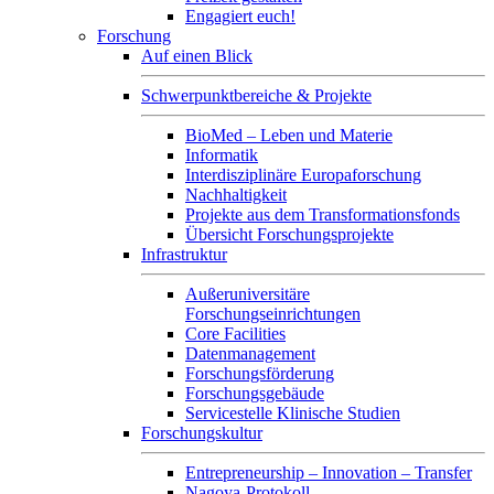
Engagiert euch!
Forschung
Auf einen Blick
Schwerpunktbereiche & Projekte
BioMed – Leben und Materie
Informatik
Interdisziplinäre Europaforschung
Nachhaltigkeit
Projekte aus dem Transformationsfonds
Übersicht Forschungsprojekte
Infrastruktur
Außeruniversitäre
Forschungseinrichtungen
Core Facilities
Datenmanagement
Forschungsförderung
Forschungsgebäude
Servicestelle Klinische Studien
Forschungskultur
Entrepreneurship – Innovation – Transfer
Nagoya-Protokoll