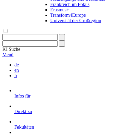
Frankreich im Fokus
Erasmus+
Transform4Europe
Universität der Großregion
KI
Suche
Menü
de
en
fr
Infos für
Direkt zu
Fakultäten