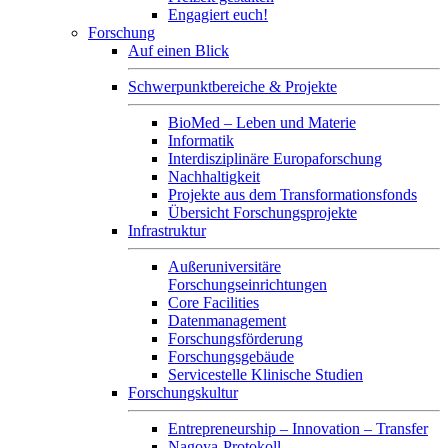
Engagiert euch!
Forschung
Auf einen Blick
Schwerpunktbereiche & Projekte
BioMed – Leben und Materie
Informatik
Interdisziplinäre Europaforschung
Nachhaltigkeit
Projekte aus dem Transformationsfonds
Übersicht Forschungsprojekte
Infrastruktur
Außeruniversitäre
Forschungseinrichtungen
Core Facilities
Datenmanagement
Forschungsförderung
Forschungsgebäude
Servicestelle Klinische Studien
Forschungskultur
Entrepreneurship – Innovation – Transfer
Nagoya-Protokoll