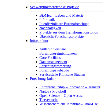
Schwerpunktbereiche & Projekte
BioMed – Leben und Materie
Informatik
Interdisziplinäre Europaforschung
Nachhaltigkeit
Projekte aus dem Transformationsfonds
Übersicht Forschungsprojekte
Infrastruktur
Außeruniversitäre
Forschungseinrichtungen
Core Facilities
Datenmanagement
Forschungsförderung
Forschungsgebäude
Servicestelle Klinische Studien
Forschungskultur
Entrepreneurship – Innovation – Transfer
Nagoya-Protokoll
Open Science – Open Access
Tierversuche
Wissenschaftliche Integrität – Dual-Use