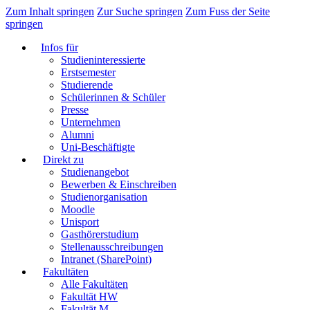
Zum Inhalt springen
Zur Suche springen
Zum Fuss der Seite
springen
Infos für
Studieninteressierte
Erstsemester
Studierende
Schülerinnen & Schüler
Presse
Unternehmen
Alumni
Uni-Beschäftigte
Direkt zu
Studienangebot
Bewerben & Einschreiben
Studienorganisation
Moodle
Unisport
Gasthörerstudium
Stellenausschreibungen
Intranet (SharePoint)
Fakultäten
Alle Fakultäten
Fakultät HW
Fakultät M