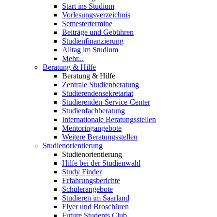
Start ins Studium
Vorlesungsverzeichnis
Semestertermine
Beiträge und Gebühren
Studienfinanzierung
Alltag im Studium
Mehr...
Beratung & Hilfe
Beratung & Hilfe
Zentrale Studienberatung
Studierendensekretariat
Studierenden-Service-Center
Studienfachberatung
Internationale Beratungsstellen
Mentoringangebote
Weitere Beratungsstellen
Studienorientierung
Studienorientierung
Hilfe bei der Studienwahl
Study Finder
Erfahrungsberichte
Schülerangebote
Studieren im Saarland
Flyer und Broschüren
Future Students Club