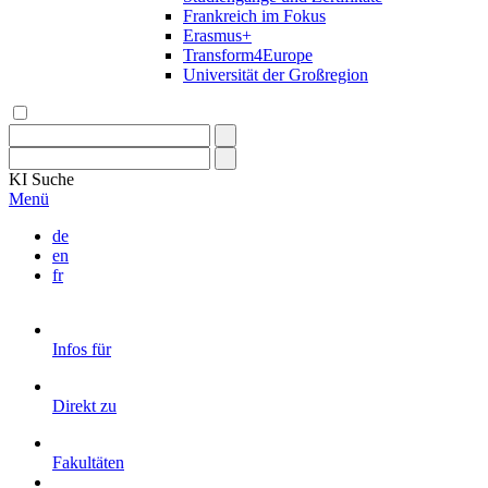
Frankreich im Fokus
Erasmus+
Transform4Europe
Universität der Großregion
KI
Suche
Menü
de
en
fr
Infos für
Direkt zu
Fakultäten