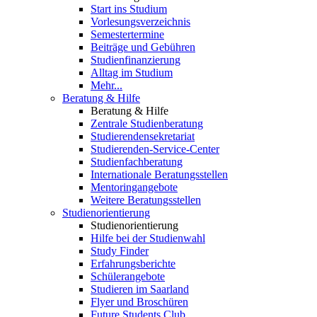
Start ins Studium
Vorlesungsverzeichnis
Semestertermine
Beiträge und Gebühren
Studienfinanzierung
Alltag im Studium
Mehr...
Beratung & Hilfe
Beratung & Hilfe
Zentrale Studienberatung
Studierendensekretariat
Studierenden-Service-Center
Studienfachberatung
Internationale Beratungsstellen
Mentoringangebote
Weitere Beratungsstellen
Studienorientierung
Studienorientierung
Hilfe bei der Studienwahl
Study Finder
Erfahrungsberichte
Schülerangebote
Studieren im Saarland
Flyer und Broschüren
Future Students Club