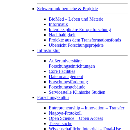
Schwerpunktbereiche & Projekte
BioMed – Leben und Materie
Informatik
Interdisziplinäre Europaforschung
Nachhaltigkeit
Projekte aus dem Transformationsfonds
Übersicht Forschungsprojekte
Infrastruktur
Außeruniversitäre
Forschungseinrichtungen
Core Facilities
Datenmanagement
Forschungsförderung
Forschungsgebäude
Servicestelle Klinische Studien
Forschungskultur
Entrepreneurship – Innovation – Transfer
Nagoya-Protokoll
Open Science – Open Access
Tierversuche
Wissenschaftliche Integrität – Dual-Use