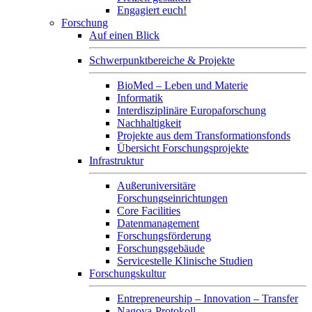
Engagiert euch!
Forschung
Auf einen Blick
Schwerpunktbereiche & Projekte
BioMed – Leben und Materie
Informatik
Interdisziplinäre Europaforschung
Nachhaltigkeit
Projekte aus dem Transformationsfonds
Übersicht Forschungsprojekte
Infrastruktur
Außeruniversitäre
Forschungseinrichtungen
Core Facilities
Datenmanagement
Forschungsförderung
Forschungsgebäude
Servicestelle Klinische Studien
Forschungskultur
Entrepreneurship – Innovation – Transfer
Nagoya-Protokoll