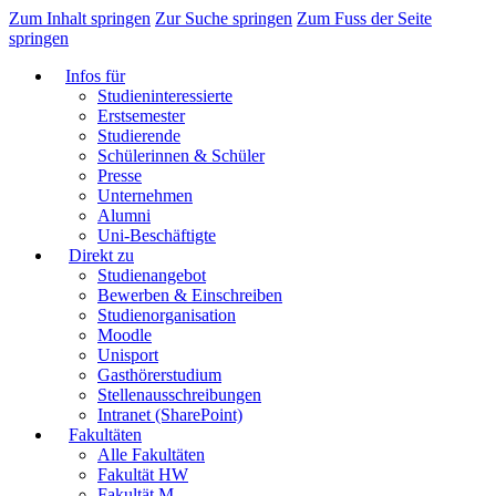
Zum Inhalt springen
Zur Suche springen
Zum Fuss der Seite
springen
Infos für
Studieninteressierte
Erstsemester
Studierende
Schülerinnen & Schüler
Presse
Unternehmen
Alumni
Uni-Beschäftigte
Direkt zu
Studienangebot
Bewerben & Einschreiben
Studienorganisation
Moodle
Unisport
Gasthörerstudium
Stellenausschreibungen
Intranet (SharePoint)
Fakultäten
Alle Fakultäten
Fakultät HW
Fakultät M