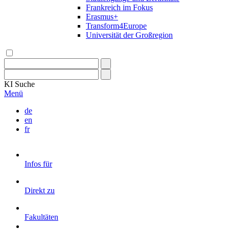
Frankreich im Fokus
Erasmus+
Transform4Europe
Universität der Großregion
KI
Suche
Menü
de
en
fr
Infos für
Direkt zu
Fakultäten