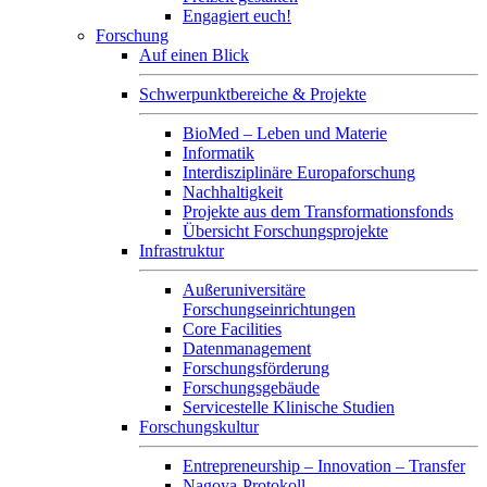
Engagiert euch!
Forschung
Auf einen Blick
Schwerpunktbereiche & Projekte
BioMed – Leben und Materie
Informatik
Interdisziplinäre Europaforschung
Nachhaltigkeit
Projekte aus dem Transformationsfonds
Übersicht Forschungsprojekte
Infrastruktur
Außeruniversitäre
Forschungseinrichtungen
Core Facilities
Datenmanagement
Forschungsförderung
Forschungsgebäude
Servicestelle Klinische Studien
Forschungskultur
Entrepreneurship – Innovation – Transfer
Nagoya-Protokoll