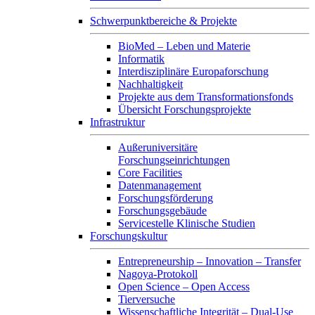
Schwerpunktbereiche & Projekte
BioMed – Leben und Materie
Informatik
Interdisziplinäre Europaforschung
Nachhaltigkeit
Projekte aus dem Transformationsfonds
Übersicht Forschungsprojekte
Infrastruktur
Außeruniversitäre
Forschungseinrichtungen
Core Facilities
Datenmanagement
Forschungsförderung
Forschungsgebäude
Servicestelle Klinische Studien
Forschungskultur
Entrepreneurship – Innovation – Transfer
Nagoya-Protokoll
Open Science – Open Access
Tierversuche
Wissenschaftliche Integrität – Dual-Use