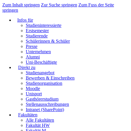
Zum Inhalt springen
Zur Suche springen
Zum Fuss der Seite
springen
Infos für
Studieninteressierte
Erstsemester
Studierende
Schülerinnen & Schüler
Presse
Unternehmen
Alumni
Uni-Beschäftigte
Direkt zu
Studienangebot
Bewerben & Einschreiben
Studienorganisation
Moodle
Unisport
Gasthörerstudium
Stellenausschreibungen
Intranet (SharePoint)
Fakultäten
Alle Fakultäten
Fakultät HW
Fakultät M