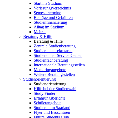
Start ins Studium
Vorlesungsverzeichnis
Semestertermine
Beiträge und Gebühren
Studienfinanzierung
Alltag im Studium
Mehr...
Beratung & Hilfe
Beratung & Hilfe
Zentrale Studienberatung
Studierendensekretariat
Studierenden-Service-Center
Studienfachberatung
Internationale Beratungsstellen
Mentoringangebote
Weitere Beratungsstellen
Studienorientierung
Studienorientierung
Hilfe bei der Studienwahl
Study Finder
Erfahrungsberichte
Schülerangebote
Studieren im Saarland
Flyer und Broschüren
Future Students Club