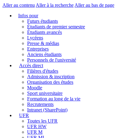
Aller au contenu
Aller à la recherche
Aller au bas de page
Infos pour
Futurs étudiants
Étudiants de premier semestre
Étudiants avancés
Lycéens
Presse & médias
Entreprises
Anciens étudiants
Personnels de l'université
Accès direct
Filières d'études
Admission & inscription
Organisation des études
Moodle
Sport universitaire
Formation au long de la vie
Recrutements
Intranet (SharePoint)
UFR
Toutes les UFR
UFR HW
UFR M
UFR MI