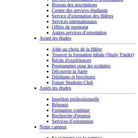
Bureau des inscriptions
Centre des services étudiants
Service d'orientation des filières
Services internationaux
Offres de mentorat
Autres services d'orientation
Avant les études
Aide au choix de la filière
Trouver la formation idéale (Study Finder)
Récits d'expériences
Programmes pour les scolaires
Découvrir la Sarre
Dépliants et brochures
Future Students Club
Après les études
Insertion professionnelle
Réseaux
Formation continue
Recherche d'emploi
Services d'orientation
Notre campus
Se restaurer sur le campus