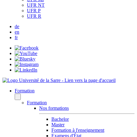
UFR NT
UFR P
UFR R
de
en
fr
Formation
Formation
Nos formations
Bachelor
Master
Formation à l'enseignement
Examens d'État