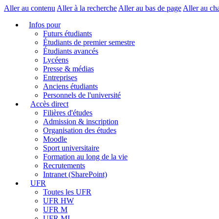
Aller au contenu
Aller à la recherche
Aller au bas de page
Aller au ch
Infos pour
Futurs étudiants
Étudiants de premier semestre
Étudiants avancés
Lycéens
Presse & médias
Entreprises
Anciens étudiants
Personnels de l'université
Accès direct
Filières d'études
Admission & inscription
Organisation des études
Moodle
Sport universitaire
Formation au long de la vie
Recrutements
Intranet (SharePoint)
UFR
Toutes les UFR
UFR HW
UFR M
UFR MI