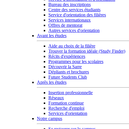
Bureau des inscriptions
Centre des services étudiants
Service d'orientation des filières
Services internationaux
Offres de mentorat
Autres services d'orientation
Avant les études
Aide au choix de la filière
Trouver la formation idéale (Study Finder)
Récits d'expériences
Programmes pour les scolaires
Découvrir la Sarre
Dépliants et brochures
Future Students Club
Après les études
Insertion professionnelle
Réseaux
Formation continue
Recherche d'emploi
Services d'orientation
Notre campus
Se restaurer sur le campus