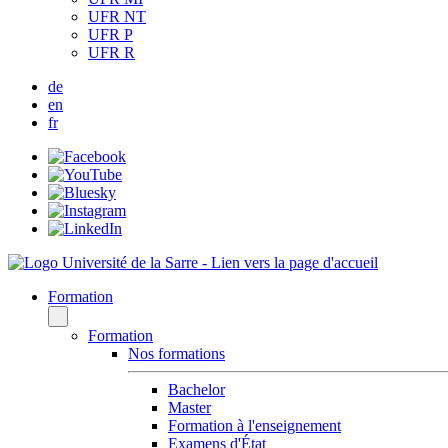
UFR NT
UFR P
UFR R
de
en
fr
Formation
Formation
Nos formations
Bachelor
Master
Formation à l'enseignement
Examens d'État