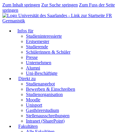
Zum Inhalt springen
Zur Suche springen
Zum Fuss der Seite
springen
FR
Germanistik
Infos für
Studieninteressierte
Erstsemester
Studierende
Schülerinnen & Schüler
Presse
Unternehmen
Alumni
Uni-Beschäftigte
Direkt zu
Studienangebot
Bewerben & Einschreiben
Studienorganisation
Moodle
Unisport
Gasthörerstudium
Stellenausschreibungen
Intranet (SharePoint)
Fakultäten
Alle Fakultäten