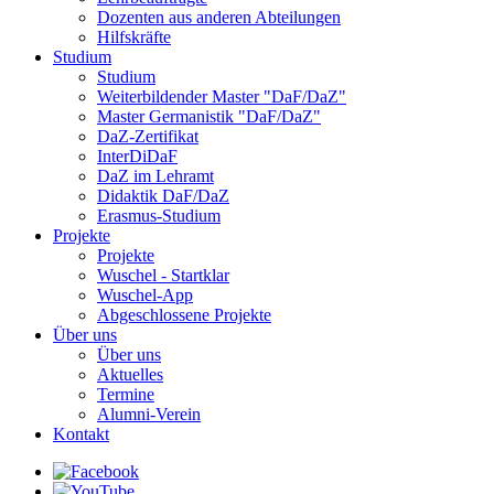
Dozenten aus anderen Abteilungen
Hilfskräfte
Studium
Studium
Weiterbildender Master "DaF/DaZ"
Master Germanistik "DaF/DaZ"
DaZ-Zertifikat
InterDiDaF
DaZ im Lehramt
Didaktik DaF/DaZ
Erasmus-Studium
Projekte
Projekte
Wuschel - Startklar
Wuschel-App
Abgeschlossene Projekte
Über uns
Über uns
Aktuelles
Termine
Alumni-Verein
Kontakt