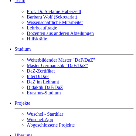
Team
Prof. Dr. Stefanie Haberzettl
Barbara Wolf (Sekretariat)
Wissenschaftliche Mitarbeiter
Lehrbeauftragte
Dozenten aus anderen Abteilungen
Hilfskräfte
Studium
Weiterbildender Master "DaF/DaZ"
Master Germanistik "DaF/DaZ"
DaZ-Zertifikat
InterDiDaF
DaZ im Lehramt
Didaktik DaF/DaZ
Erasmus-Studium
Projekte
Wuschel - Startklar
Wuschel-App
Abgeschlossene Projekte
Über uns