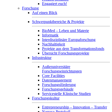
Engagiert euch!
Forschung
Auf einen Blick
Schwerpunktbereiche & Projekte
BioMed – Leben und Materie
Informatik
Interdisziplinäre Europaforschung
Nachhaltigkeit
Projekte aus dem Transformationsfonds
Übersicht Forschungsprojekte
Infrastruktur
Außeruniversitäre
Forschungseinrichtungen
Core Facilities
Datenmanagement
Forschungsförderung
Forschungsgebäude
Servicestelle Klinische Studien
Forschungskultur
Entrepreneurship – Innovation – Transfer
Nagoya-Protokoll