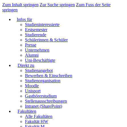
Zum Inhalt springen
Zur Suche springen
Zum Fuss der Seite
springen
Infos für
Studieninteressierte
Erstsemester
Studierende
Schülerinnen & Schüler
Presse
Unternehmen
Alumni
Uni-Beschäftigte
Direkt zu
Studienangebot
Bewerben & Einschreiben
Studienorganisation
Moodle
Unisport
Gasthörerstudium
Stellenausschreibungen
Intranet (SharePoint)
Fakultäten
Alle Fakultäten
Fakultät HW
Fakultät M