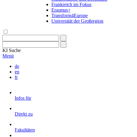
Frankreich im Fokus
Erasmus+
Transform4Europe
Universität der Großregion
KI
Suche
Menü
de
en
fr
Infos für
Direkt zu
Fakultäten