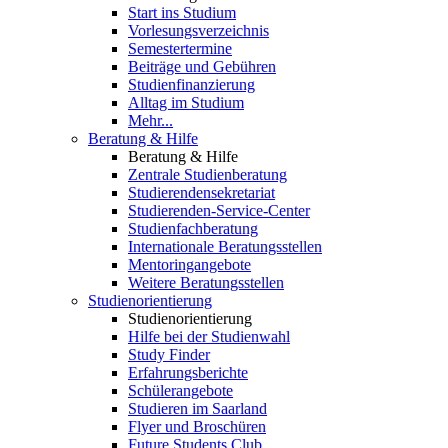
Start ins Studium
Vorlesungsverzeichnis
Semestertermine
Beiträge und Gebühren
Studienfinanzierung
Alltag im Studium
Mehr...
Beratung & Hilfe
Beratung & Hilfe
Zentrale Studienberatung
Studierendensekretariat
Studierenden-Service-Center
Studienfachberatung
Internationale Beratungsstellen
Mentoringangebote
Weitere Beratungsstellen
Studienorientierung
Studienorientierung
Hilfe bei der Studienwahl
Study Finder
Erfahrungsberichte
Schülerangebote
Studieren im Saarland
Flyer und Broschüren
Future Students Club