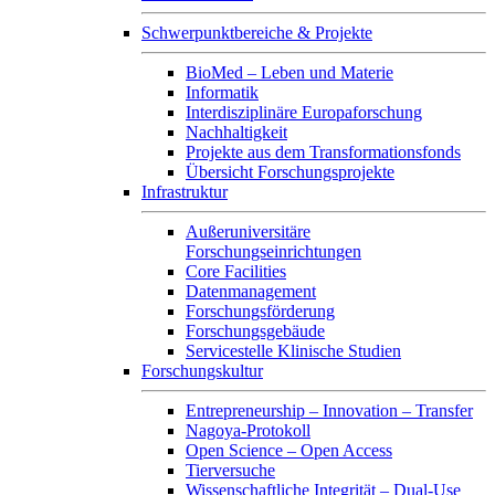
Schwerpunktbereiche & Projekte
BioMed – Leben und Materie
Informatik
Interdisziplinäre Europaforschung
Nachhaltigkeit
Projekte aus dem Transformationsfonds
Übersicht Forschungsprojekte
Infrastruktur
Außeruniversitäre
Forschungseinrichtungen
Core Facilities
Datenmanagement
Forschungsförderung
Forschungsgebäude
Servicestelle Klinische Studien
Forschungskultur
Entrepreneurship – Innovation – Transfer
Nagoya-Protokoll
Open Science – Open Access
Tierversuche
Wissenschaftliche Integrität – Dual-Use