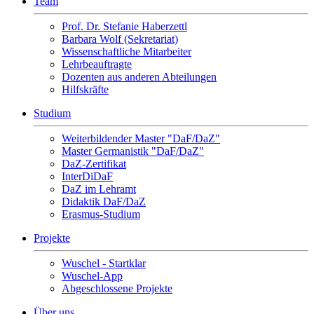
Team
Prof. Dr. Stefanie Haberzettl
Barbara Wolf (Sekretariat)
Wissenschaftliche Mitarbeiter
Lehrbeauftragte
Dozenten aus anderen Abteilungen
Hilfskräfte
Studium
Weiterbildender Master "DaF/DaZ"
Master Germanistik "DaF/DaZ"
DaZ-Zertifikat
InterDiDaF
DaZ im Lehramt
Didaktik DaF/DaZ
Erasmus-Studium
Projekte
Wuschel - Startklar
Wuschel-App
Abgeschlossene Projekte
Über uns