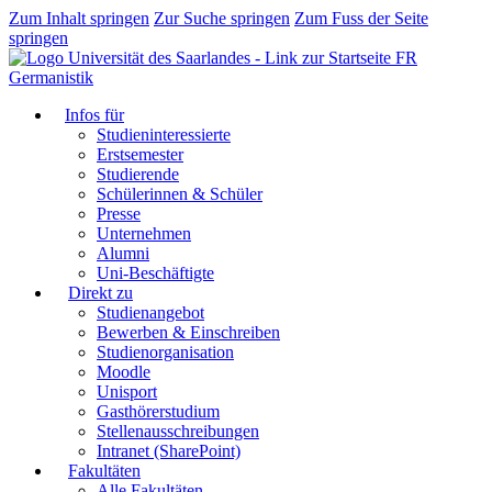
Zum Inhalt springen
Zur Suche springen
Zum Fuss der Seite
springen
FR
Germanistik
Infos für
Studieninteressierte
Erstsemester
Studierende
Schülerinnen & Schüler
Presse
Unternehmen
Alumni
Uni-Beschäftigte
Direkt zu
Studienangebot
Bewerben & Einschreiben
Studienorganisation
Moodle
Unisport
Gasthörerstudium
Stellenausschreibungen
Intranet (SharePoint)
Fakultäten
Alle Fakultäten