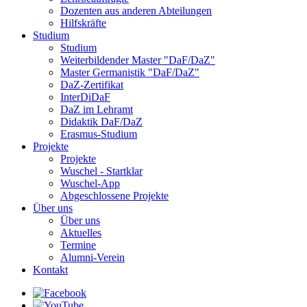
Dozenten aus anderen Abteilungen
Hilfskräfte
Studium
Studium
Weiterbildender Master "DaF/DaZ"
Master Germanistik "DaF/DaZ"
DaZ-Zertifikat
InterDiDaF
DaZ im Lehramt
Didaktik DaF/DaZ
Erasmus-Studium
Projekte
Projekte
Wuschel - Startklar
Wuschel-App
Abgeschlossene Projekte
Über uns
Über uns
Aktuelles
Termine
Alumni-Verein
Kontakt