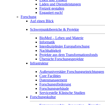
Läden und Dienstleistungen
Freizeit gestalten
Engagiert euch!
Forschung
Auf einen Blick
Schwerpunktbereiche & Projekte
BioMed – Leben und Materie
Informatik
Interdisziplinäre Europaforschung
Nachhaltigkeit
Projekte aus dem Transformationsfonds
Übersicht Forschungsprojekte
Infrastruktur
Außeruniversitäre Forschungseinrichtungen
Core Facilities
Datenmanagement
Forschungsförderung
Forschungsgebäude
Servicestelle Klinische Studien
Forschungskultur