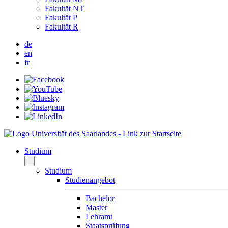
Fakultät NT
Fakultät P
Fakultät R
de
en
fr
Studium
Studium
Studienangebot
Bachelor
Master
Lehramt
Staatsprüfung