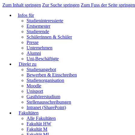
Zum Inhalt springen
Zur Suche springen
Zum Fuss der Seite springen
Infos für
Studieninteressierte
Erstsemester
Studierende
Schülerinnen & Schüler
Presse
Unternehmen
Alumni
Uni-Beschäftigte
Direkt zu
Studienangebot
Bewerben & Einschreiben
Studienorganisation
Moodle
Unisport
Gasthörerstudium
Stellenausschreibungen
Intranet (SharePoint)
Fakultäten
Alle Fakultäten
Fakultät HW
Fakultät M
Fakultät MI