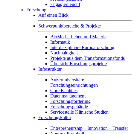
Engagiert euch!
Forschung
Auf einen Blick
Schwerpunktbereiche & Projekte
BioMed – Leben und Materie
Informatik
Interdisziplinäre Europaforschung
Nachhaltigkeit
Projekte aus dem Transformationsfonds
Übersicht Forschungsprojekte
Infrastruktur
Außeruniversitäre
Forschungseinrichtungen
Core Facilities
Datenmanagement
Forschungsförderung
Forschungsgebäude
Servicestelle Klinische Studien
Forschungskultur
Entrepreneurship – Innovation – Transfer
Nagoya-Protokoll