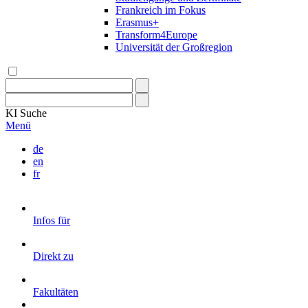
Frankreich im Fokus
Erasmus+
Transform4Europe
Universität der Großregion
KI
Suche
Menü
de
en
fr
Infos für
Direkt zu
Fakultäten