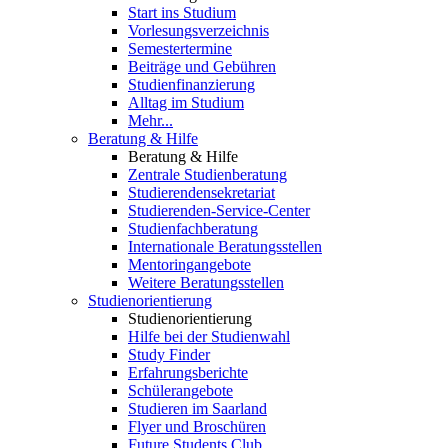
Start ins Studium
Vorlesungsverzeichnis
Semestertermine
Beiträge und Gebühren
Studienfinanzierung
Alltag im Studium
Mehr...
Beratung & Hilfe
Beratung & Hilfe
Zentrale Studienberatung
Studierendensekretariat
Studierenden-Service-Center
Studienfachberatung
Internationale Beratungsstellen
Mentoringangebote
Weitere Beratungsstellen
Studienorientierung
Studienorientierung
Hilfe bei der Studienwahl
Study Finder
Erfahrungsberichte
Schülerangebote
Studieren im Saarland
Flyer und Broschüren
Future Students Club