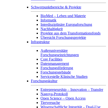
Schwerpunktbereiche & Projekte
BioMed – Leben und Materie
Informatik
Interdisziplinäre Europaforschung
Nachhaltigkeit
Projekte aus dem Transformationsfonds
Übersicht Forschungsprojekte
Infrastruktur
Außeruniversitäre
Forschungseinrichtungen
Core Facilities
Datenmanagement
Forschungsförderung
Forschungsgebäude
Servicestelle Klinische Studien
Forschungskultur
Entrepreneurship – Innovation – Transfer
Nagoya-Protokoll
Open Science – Open Access
Tierversuche
Wissenschaftliche Integrität – Dual-Use