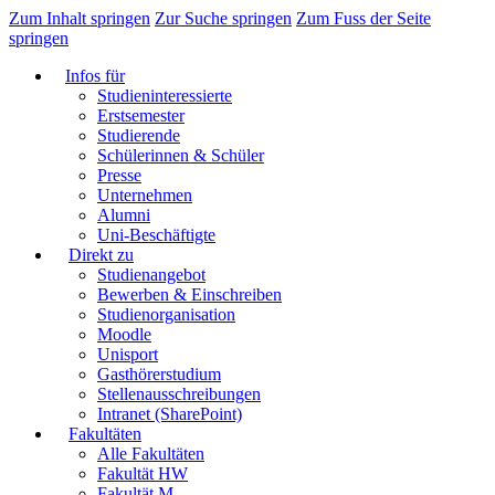
Zum Inhalt springen
Zur Suche springen
Zum Fuss der Seite
springen
Infos für
Studieninteressierte
Erstsemester
Studierende
Schülerinnen & Schüler
Presse
Unternehmen
Alumni
Uni-Beschäftigte
Direkt zu
Studienangebot
Bewerben & Einschreiben
Studienorganisation
Moodle
Unisport
Gasthörerstudium
Stellenausschreibungen
Intranet (SharePoint)
Fakultäten
Alle Fakultäten
Fakultät HW
Fakultät M