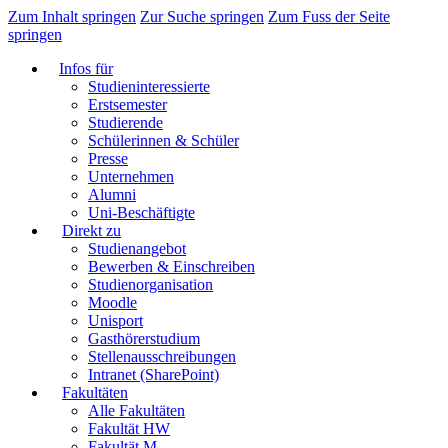
Zum Inhalt springen
Zur Suche springen
Zum Fuss der Seite
springen
Infos für
Studieninteressierte
Erstsemester
Studierende
Schülerinnen & Schüler
Presse
Unternehmen
Alumni
Uni-Beschäftigte
Direkt zu
Studienangebot
Bewerben & Einschreiben
Studienorganisation
Moodle
Unisport
Gasthörerstudium
Stellenausschreibungen
Intranet (SharePoint)
Fakultäten
Alle Fakultäten
Fakultät HW
Fakultät M