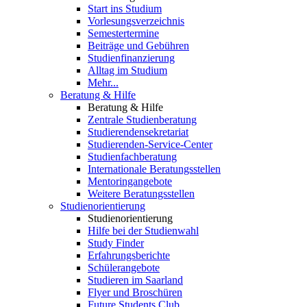
Start ins Studium
Vorlesungsverzeichnis
Semestertermine
Beiträge und Gebühren
Studienfinanzierung
Alltag im Studium
Mehr...
Beratung & Hilfe
Beratung & Hilfe
Zentrale Studienberatung
Studierendensekretariat
Studierenden-Service-Center
Studienfachberatung
Internationale Beratungsstellen
Mentoringangebote
Weitere Beratungsstellen
Studienorientierung
Studienorientierung
Hilfe bei der Studienwahl
Study Finder
Erfahrungsberichte
Schülerangebote
Studieren im Saarland
Flyer und Broschüren
Future Students Club