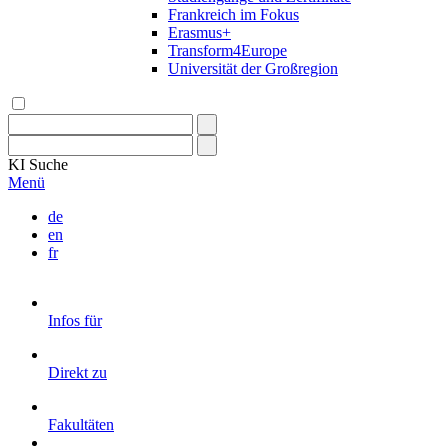
Frankreich im Fokus
Erasmus+
Transform4Europe
Universität der Großregion
KI
Suche
Menü
de
en
fr
Infos für
Direkt zu
Fakultäten