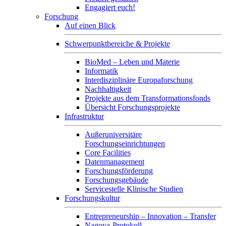
Engagiert euch!
Forschung
Auf einen Blick
Schwerpunktbereiche & Projekte
BioMed – Leben und Materie
Informatik
Interdisziplinäre Europaforschung
Nachhaltigkeit
Projekte aus dem Transformationsfonds
Übersicht Forschungsprojekte
Infrastruktur
Außeruniversitäre
Forschungseinrichtungen
Core Facilities
Datenmanagement
Forschungsförderung
Forschungsgebäude
Servicestelle Klinische Studien
Forschungskultur
Entrepreneurship – Innovation – Transfer
Nagoya-Protokoll