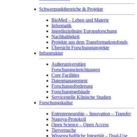
Schwerpunktbereiche & Projekte
BioMed – Leben und Materie
Informatik
Interdisziplinäre Europaforschung
Nachhaltigkeit
Projekte aus dem Transformationsfonds
Übersicht Forschungsprojekte
Infrastruktur
Außeruniversitäre
Forschungseinrichtungen
Core Facilities
Datenmanagement
Forschungsförderung
Forschungsgebäude
Servicestelle Klinische Studien
Forschungskultur
Entrepreneurship – Innovation – Transfer
Nagoya-Protokoll
Open Science – Open Access
Tierversuche
Wissenschaftliche Integrität – Dual-Use