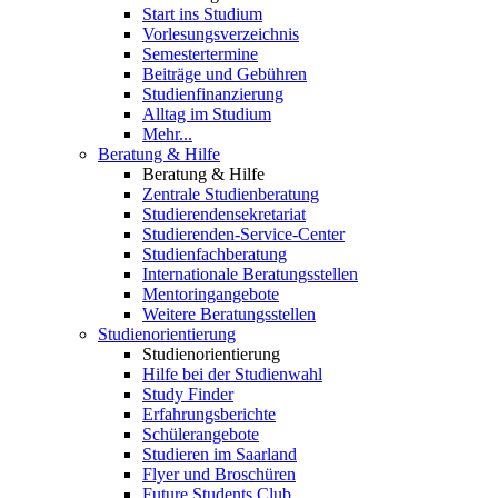
Start ins Studium
Vorlesungsverzeichnis
Semestertermine
Beiträge und Gebühren
Studienfinanzierung
Alltag im Studium
Mehr...
Beratung & Hilfe
Beratung & Hilfe
Zentrale Studienberatung
Studierendensekretariat
Studierenden-Service-Center
Studienfachberatung
Internationale Beratungsstellen
Mentoringangebote
Weitere Beratungsstellen
Studienorientierung
Studienorientierung
Hilfe bei der Studienwahl
Study Finder
Erfahrungsberichte
Schülerangebote
Studieren im Saarland
Flyer und Broschüren
Future Students Club