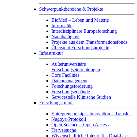
Schwerpunktbereiche & Projekte
BioMed – Leben und Materie
Informatik
Interdisziplinäre Europaforschung
Nachhaltigkeit
Projekte aus dem Transformationsfonds
Übersicht Forschungsprojekte
Infrastruktur
Außeruniversitäre
Forschungseinrichtungen
Core Facilities
Datenmanagement
Forschungsförderung
Forschungsgebäude
Servicestelle Klinische Studien
Forschungskultur
Entrepreneurship – Innovation – Transfer
Nagoya-Protokoll
Open Science – Open Access
Tierversuche
Wissenschaftliche Integrität – Dual-Use