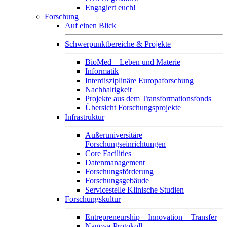
Engagiert euch!
Forschung
Auf einen Blick
Schwerpunktbereiche & Projekte
BioMed – Leben und Materie
Informatik
Interdisziplinäre Europaforschung
Nachhaltigkeit
Projekte aus dem Transformationsfonds
Übersicht Forschungsprojekte
Infrastruktur
Außeruniversitäre
Forschungseinrichtungen
Core Facilities
Datenmanagement
Forschungsförderung
Forschungsgebäude
Servicestelle Klinische Studien
Forschungskultur
Entrepreneurship – Innovation – Transfer
Nagoya-Protokoll