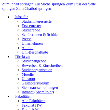
Zum Inhalt springen
Zur Suche springen
Zum Fuss der Seite
springen
Zum Chatbot springen
Infos für
Studieninteressierte
Erstsemester
Studierende
Schülerinnen & Schüler
Presse
Unternehmen
Alumni
Uni-Beschäftigte
Direkt zu
Studienangebot
Bewerben & Einschreiben
Studienorganisation
Moodle
Unisport
Gasthörerstudium
Stellenausschreibungen
Intranet (SharePoint)
Fakultäten
Alle Fakultäten
Fakultät HW
Fakultät M