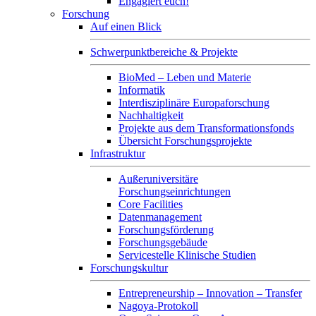
Engagiert euch!
Forschung
Auf einen Blick
Schwerpunktbereiche & Projekte
BioMed – Leben und Materie
Informatik
Interdisziplinäre Europaforschung
Nachhaltigkeit
Projekte aus dem Transformationsfonds
Übersicht Forschungsprojekte
Infrastruktur
Außeruniversitäre
Forschungseinrichtungen
Core Facilities
Datenmanagement
Forschungsförderung
Forschungsgebäude
Servicestelle Klinische Studien
Forschungskultur
Entrepreneurship – Innovation – Transfer
Nagoya-Protokoll