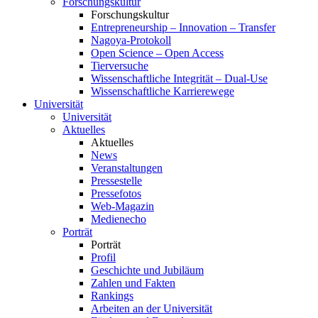
Forschungskultur
Forschungskultur
Entrepreneurship – Innovation – Transfer
Nagoya-Protokoll
Open Science – Open Access
Tierversuche
Wissenschaftliche Integrität – Dual-Use
Wissenschaftliche Karrierewege
Universität
Universität
Aktuelles
Aktuelles
News
Veranstaltungen
Pressestelle
Pressefotos
Web-Magazin
Medienecho
Porträt
Porträt
Profil
Geschichte und Jubiläum
Zahlen und Fakten
Rankings
Arbeiten an der Universität