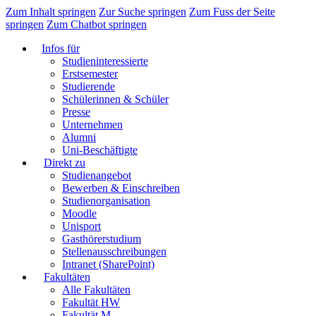
Zum Inhalt springen
Zur Suche springen
Zum Fuss der Seite
springen
Zum Chatbot springen
Infos für
Studieninteressierte
Erstsemester
Studierende
Schülerinnen & Schüler
Presse
Unternehmen
Alumni
Uni-Beschäftigte
Direkt zu
Studienangebot
Bewerben & Einschreiben
Studienorganisation
Moodle
Unisport
Gasthörerstudium
Stellenausschreibungen
Intranet (SharePoint)
Fakultäten
Alle Fakultäten
Fakultät HW
Fakultät M