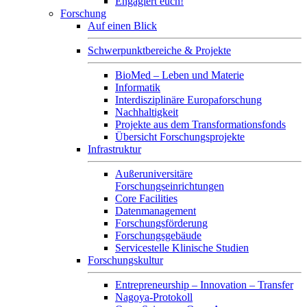
Engagiert euch!
Forschung
Auf einen Blick
Schwerpunktbereiche & Projekte
BioMed – Leben und Materie
Informatik
Interdisziplinäre Europaforschung
Nachhaltigkeit
Projekte aus dem Transformationsfonds
Übersicht Forschungsprojekte
Infrastruktur
Außeruniversitäre
Forschungseinrichtungen
Core Facilities
Datenmanagement
Forschungsförderung
Forschungsgebäude
Servicestelle Klinische Studien
Forschungskultur
Entrepreneurship – Innovation – Transfer
Nagoya-Protokoll