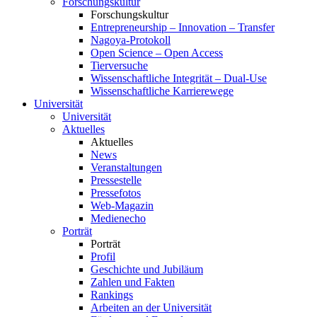
Forschungskultur
Forschungskultur
Entrepreneurship – Innovation – Transfer
Nagoya-Protokoll
Open Science – Open Access
Tierversuche
Wissenschaftliche Integrität – Dual-Use
Wissenschaftliche Karrierewege
Universität
Universität
Aktuelles
Aktuelles
News
Veranstaltungen
Pressestelle
Pressefotos
Web-Magazin
Medienecho
Porträt
Porträt
Profil
Geschichte und Jubiläum
Zahlen und Fakten
Rankings
Arbeiten an der Universität