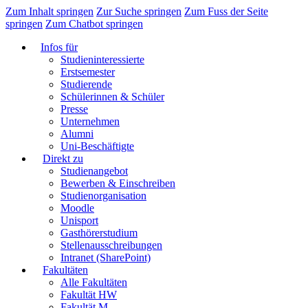
Zum Inhalt springen
Zur Suche springen
Zum Fuss der Seite
springen
Zum Chatbot springen
Infos für
Studieninteressierte
Erstsemester
Studierende
Schülerinnen & Schüler
Presse
Unternehmen
Alumni
Uni-Beschäftigte
Direkt zu
Studienangebot
Bewerben & Einschreiben
Studienorganisation
Moodle
Unisport
Gasthörerstudium
Stellenausschreibungen
Intranet (SharePoint)
Fakultäten
Alle Fakultäten
Fakultät HW
Fakultät M