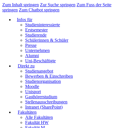
Zum Inhalt springen
Zur Suche springen
Zum Fuss der Seite
springen
Zum Chatbot springen
Infos für
Studieninteressierte
Erstsemester
Studierende
Schülerinnen & Schüler
Presse
Unternehmen
Alumni
Uni-Beschäftigte
Direkt zu
Studienangebot
Bewerben & Einschreiben
Studienorganisation
Moodle
Unisport
Gasthörerstudium
Stellenausschreibungen
Intranet (SharePoint)
Fakultäten
Alle Fakultäten
Fakultät HW
Fakultät M