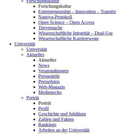
Forschungskultur
Forschungskultur
Entrepreneurship – Innovation – Transfer
Nagoya-Protokoll
Open Science – Open Access
Tierversuche
Wissenschaftliche Integrität – Dual-Use
Wissenschaftliche Karrierewege
Universität
Universität
Aktuelles
Aktuelles
News
Veranstaltungen
Pressestelle
Pressefotos
Web-Magazin
Medienecho
Porträt
Porträt
Profil
Geschichte und Jubiläum
Zahlen und Fakten
Rankings
Arbeiten an der Universität