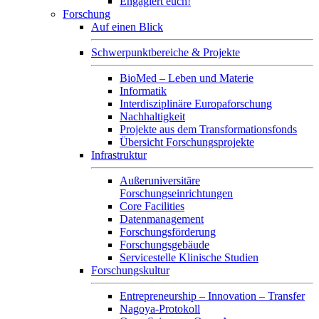
Engagiert euch!
Forschung
Auf einen Blick
Schwerpunktbereiche & Projekte
BioMed – Leben und Materie
Informatik
Interdisziplinäre Europaforschung
Nachhaltigkeit
Projekte aus dem Transformationsfonds
Übersicht Forschungsprojekte
Infrastruktur
Außeruniversitäre
Forschungseinrichtungen
Core Facilities
Datenmanagement
Forschungsförderung
Forschungsgebäude
Servicestelle Klinische Studien
Forschungskultur
Entrepreneurship – Innovation – Transfer
Nagoya-Protokoll